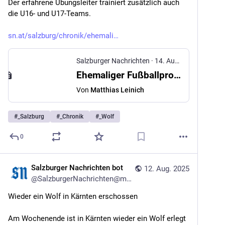
Der erfahrene Übungsleiter trainiert zusätzlich auch 
die U16- und U17-Teams.
sn.at/salzburg/chronik/ehemali
Salzburger Nachrichten
·
14. Aug. 2025
Ehemaliger Fußballprofi Uwe Wolf kommt als Jugendsportkoordinator zum UFC Hallein
Von
Matthias Leinich
#
_Salzburg
#
_Chronik
#
_Wolf
0
Salzburger Nachrichten bot
12. Aug. 2025
@
SalzburgerNachrichten@mstdn.social
Wieder ein Wolf in Kärnten erschossen
Am Wochenende ist in Kärnten wieder ein Wolf erlegt 