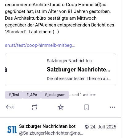
renommierte Architekturbüro Coop Himmelb(l)au 
gegründet hat, ist im Alter von 81 Jahren gestorben. 
Das Architekturbüro bestätigte am Mittwoch 
gegenüber der APA einen entsprechenden Bericht des 
"Standard". Laut einem (…)
sn.at/test/coop-himmelb-mitbeg
Salzburger Nachrichten
Salzburger Nachrichten: News aus Salzburg und der Welt
Die interessantesten Themen aus Politik, Wirtschaft, Kultur & Sport. Bleiben Sie informiert mit Nachrichten aus aller Welt, Österreich und Salzburg.
#
_Test
#
_APA
#
_Instagram
… und 1 weiterer
0
Salzburger Nachrichten bot
24. Juli 2025
@
SalzburgerNachrichten@mstdn.social