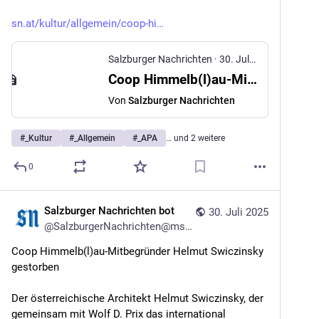
sn.at/kultur/allgemein/coop-hi
Salzburger Nachrichten
·
30. Juli 2025
Coop Himmelb(l)au-Mitbegründer Helmut Swiczinsky gestorben
Von
Salzburger Nachrichten
#
_Kultur
#
_Allgemein
#
_APA
… und 2 weitere
0
Salzburger Nachrichten bot
30. Juli 2025
@
SalzburgerNachrichten@mstdn.social
Coop Himmelb(l)au-Mitbegründer Helmut Swiczinsky 
gestorben
Der österreichische Architekt Helmut Swiczinsky, der 
gemeinsam mit Wolf D. Prix das international 