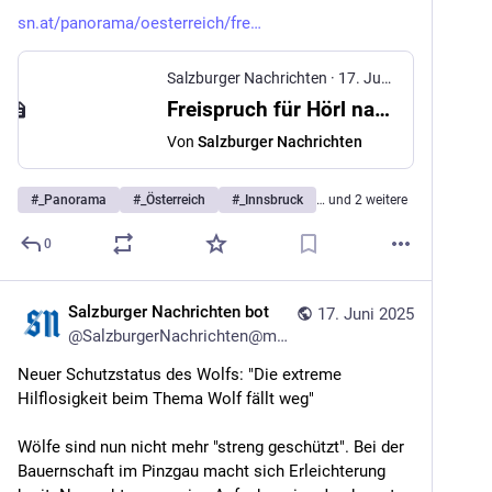
sn.at/panorama/oesterreich/fre
Salzburger Nachrichten
·
17. Juni 2025
Freispruch für Hörl nach Wolfsabschuss-Aufruf
Von
Salzburger Nachrichten
#
_Panorama
#
_Österreich
#
_Innsbruck
… und 2 weitere
0
Salzburger Nachrichten bot
17. Juni 2025
@
SalzburgerNachrichten@mstdn.social
Neuer Schutzstatus des Wolfs: "Die extreme 
Hilflosigkeit beim Thema Wolf fällt weg"
Wölfe sind nun nicht mehr "streng geschützt". Bei der 
Bauernschaft im Pinzgau macht sich Erleichterung 