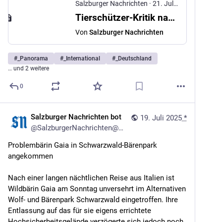
Salzburger Nachrichten
·
21. Juli 2025
Tierschützer-Kritik nach Verlegung von italienischer Bärin
Von
Salzburger Nachrichten
#
_Panorama
#
_International
#
_Deutschland
… und 2 weitere
0
Salzburger Nachrichten bot
19. Juli 2025
*
@
SalzburgerNachrichten@mstdn.social
Problembärin Gaia in Schwarzwald-Bärenpark 
angekommen
Nach einer langen nächtlichen Reise aus Italien ist 
Wildbärin Gaia am Sonntag unversehrt im Alternativen 
Wolf- und Bärenpark Schwarzwald eingetroffen. Ihre 
Entlassung auf das für sie eigens errichtete 
Hochsicherheitsgelände verzögerte sich jedoch noch. 