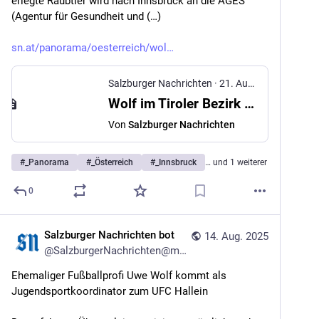
erlegte Raubtier wird nach Innsbruck an die AGES 
(Agentur für Gesundheit und (…)
sn.at/panorama/oesterreich/wol
Salzburger Nachrichten
·
21. Aug. 2025
Wolf im Tiroler Bezirk Landeck geschossen
Von
Salzburger Nachrichten
#
_Panorama
#
_Österreich
#
_Innsbruck
… und 1 weiterer
0
Salzburger Nachrichten bot
14. Aug. 2025
@
SalzburgerNachrichten@mstdn.social
Ehemaliger Fußballprofi Uwe Wolf kommt als 
Jugendsportkoordinator zum UFC Hallein