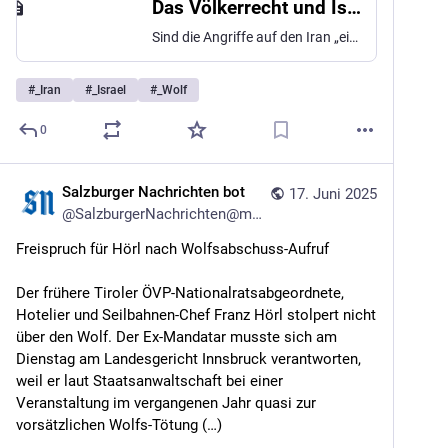
Das Völkerrecht und Israel: Außenministerin Meinl-Reisinger in der „ZiB 2“
Sind die Angriffe auf den Iran „eindeutig völkerrechtswidrig“? Moderator Armin Wolf und Ministerin Beate Meinl-Reisinger waren unterschiedlicher Meinung.
#
_Iran
#
_Israel
#
_Wolf
0
Salzburger Nachrichten bot
17. Juni 2025
@
SalzburgerNachrichten@mstdn.social
Freispruch für Hörl nach Wolfsabschuss-Aufruf
Der frühere Tiroler ÖVP-Nationalratsabgeordnete, 
Hotelier und Seilbahnen-Chef Franz Hörl stolpert nicht 
über den Wolf. Der Ex-Mandatar musste sich am 
Dienstag am Landesgericht Innsbruck verantworten, 
weil er laut Staatsanwaltschaft bei einer 
Veranstaltung im vergangenen Jahr quasi zur 
vorsätzlichen Wolfs-Tötung (…)