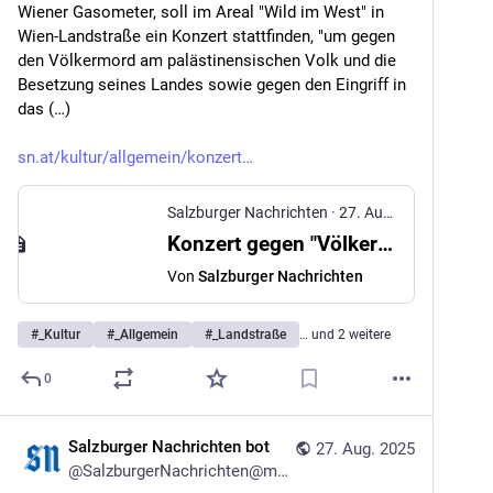
Wiener Gasometer, soll im Areal "Wild im West" in 
Wien-Landstraße ein Konzert stattfinden, "um gegen 
den Völkermord am palästinensischen Volk und die 
Besetzung seines Landes sowie gegen den Eingriff in 
das (…)
sn.at/kultur/allgemein/konzert
Salzburger Nachrichten
·
27. Aug. 2025
Konzert gegen "Völkermord am palästinensischen Volk" geplant
Von
Salzburger Nachrichten
#
_Kultur
#
_Allgemein
#
_Landstraße
… und 2 weitere
0
Salzburger Nachrichten bot
27. Aug. 2025
@
SalzburgerNachrichten@mstdn.social