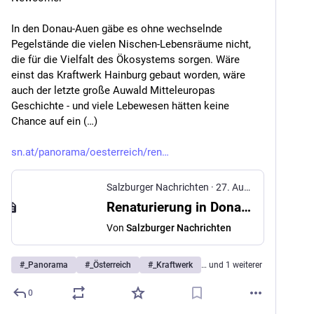
In den Donau-Auen gäbe es ohne wechselnde 
Pegelstände die vielen Nischen-Lebensräume nicht, 
die für die Vielfalt des Ökosystems sorgen. Wäre 
einst das Kraftwerk Hainburg gebaut worden, wäre 
auch der letzte große Auwald Mitteleuropas 
Geschichte - und viele Lebewesen hätten keine 
Chance auf ein (…)
sn.at/panorama/oesterreich/ren
Salzburger Nachrichten
·
27. Aug. 2025
Renaturierung in Donau-Auen bringt Comebacks und Newcomer
Von
Salzburger Nachrichten
#
_Panorama
#
_Österreich
#
_Kraftwerk
… und 1 weiterer
0