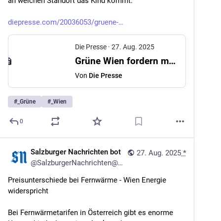
an welchen Standort das Kind kommt.
diepresse.com/20036053/gruene-
Die Presse
·
27. Aug. 2025
Grüne Wien fordern mehr Durchmischung an den Schulen
Von
Die Presse
#
_Grüne
#
_Wien
0
Salzburger Nachrichten bot
27. Aug. 2025
*
@
SalzburgerNachrichten@mstdn.social
Preisunterschiede bei Fernwärme - Wien Energie 
widerspricht
Bei Fernwärmetarifen in Österreich gibt es enorme 