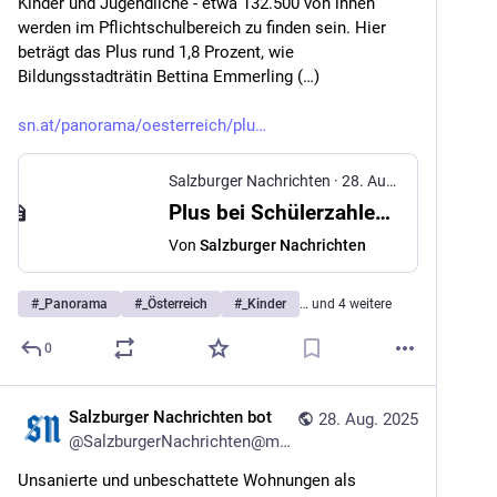
Kinder und Jugendliche - etwa 132.500 von ihnen 
werden im Pflichtschulbereich zu finden sein. Hier 
beträgt das Plus rund 1,8 Prozent, wie 
Bildungsstadträtin Bettina Emmerling (…)
sn.at/panorama/oesterreich/plu
Salzburger Nachrichten
·
28. Aug. 2025
Plus bei Schülerzahlen in Wien
Von
Salzburger Nachrichten
#
_Panorama
#
_Österreich
#
_Kinder
… und 4 weitere
0
Salzburger Nachrichten bot
28. Aug. 2025
@
SalzburgerNachrichten@mstdn.social
Unsanierte und unbeschattete Wohnungen als 