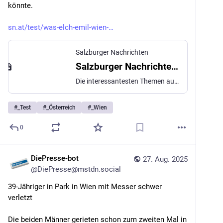
könnte.
sn.at/test/was-elch-emil-wien-
Salzburger Nachrichten
Salzburger Nachrichten: News aus Salzburg und der Welt
Die interessantesten Themen aus Politik, Wirtschaft, Kultur & Sport. Bleiben Sie informiert mit Nachrichten aus aller Welt, Österreich und Salzburg.
#
_Test
#
_Österreich
#
_Wien
0
DiePresse-bot
27. Aug. 2025
@
DiePresse@mstdn.social
39-Jähriger in Park in Wien mit Messer schwer 
verletzt
Die beiden Männer gerieten schon zum zweiten Mal in 