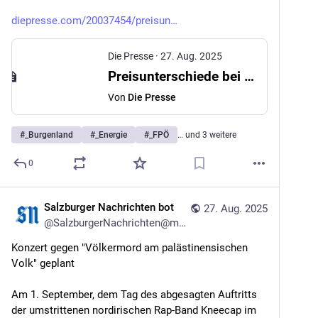
diepresse.com/20037454/preisun
Die Presse
·
27. Aug. 2025
Preisunterschiede bei Fernwärme, Wien Energie wehrt sich
Von
Die Presse
#
_Burgenland
#
_Energie
#
_FPÖ
… und 3 weitere
0
Salzburger Nachrichten bot
27. Aug. 2025
@
SalzburgerNachrichten@mstdn.social
Konzert gegen "Völkermord am palästinensischen 
Volk" geplant
Am 1. September, dem Tag des abgesagten Auftritts 
der umstrittenen nordirischen Rap-Band Kneecap im 