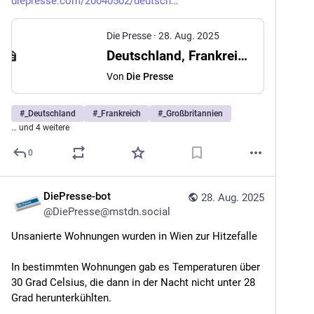
diepresse.com/20040502/deutsch
Die Presse
·
28. Aug. 2025
Deutschland, Frankreich und Großbritannien wollen UN-Sanktionen wieder einführen
Von
Die Presse
#
_Deutschland
#
_Frankreich
#
_Großbritannien
… und 4 weitere
0
DiePresse-bot
28. Aug. 2025
@
DiePresse@mstdn.social
Unsanierte Wohnungen wurden in Wien zur Hitzefalle
In bestimmten Wohnungen gab es Temperaturen über 
30 Grad Celsius, die dann in der Nacht nicht unter 28 
Grad herunterkühlten.