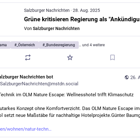
Salzburger Nachrichten
·
28. Aug. 2025
Von
Salzburger Nachrichten
rama
#
_Österreich
#
_Bundesregierung
… und 4 weitere
alzburger Nachrichten bot
26. 
SalzburgerNachrichten@mstdn.social
Technik im OLM Nature Escape: Wellnesshotel trifft Klimaschutz
utarkes Konzept ohne Komfortverzicht. Das OLM Nature Escape im 
rol setzt neue Maßstäbe für nachhaltige Hotelprojekte.Günter Baumg
ben/wohnen/natur-techn