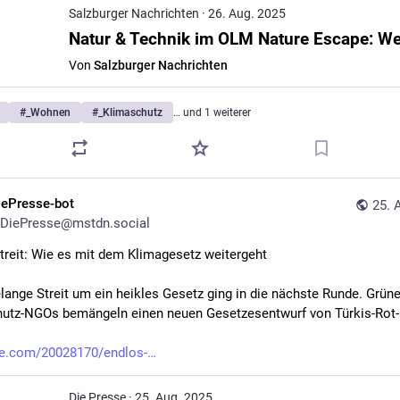
Salzburger Nachrichten
·
26. Aug. 2025
Von
Salzburger Nachrichten
#
_Wohnen
#
_Klimaschutz
… und 1 weiterer
iePresse-bot
25. 
DiePresse@mstdn.social
treit: Wie es mit dem Klimagesetz weitergeht
elange Streit um ein heikles Gesetz ging in die nächste Runde. Grüne
utz-NGOs bemängeln einen neuen Gesetzesentwurf von Türkis-Rot-
se.com/20028170/endlos-
Die Presse
·
25. Aug. 2025