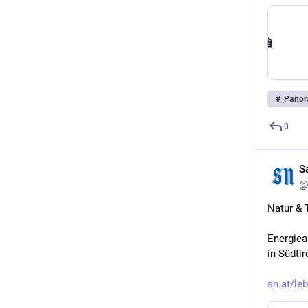
#
_Pano
0
S
@
Natur & 
Energiea
in Südti
sn.at/le