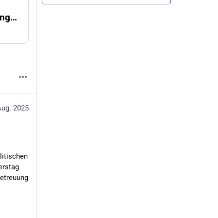
Grüne kritisieren Regierung als "Ankündigungsweltmeister"
Aug. 2025
itischen 
rstag 
etreuung 