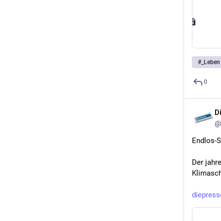
#
_Leben
0
D
@
Endlos-S
Der jahr
Klimasch
diepres