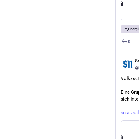
#
_Energi
0
S
@
Volkssch
Eine Gru
sich int
sn.at/sa