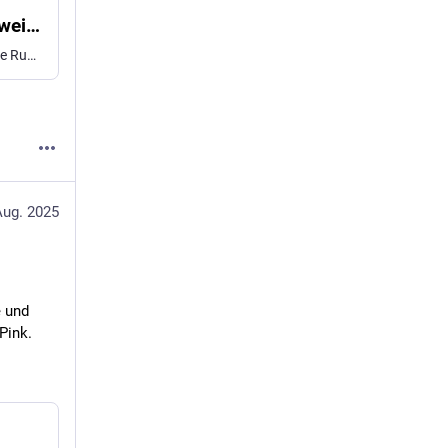
Endlos-Streit: Wie es mit dem Klimagesetz weitergeht
Der jahrelange Streit um ein heikles Gesetz ging in die nächste Runde. Grüne und Klimaschutz-NGOs bemängeln einen neuen Gesetzesentwurf von Türkis-Rot-Pink.
Aug. 2025
 und 
Pink.