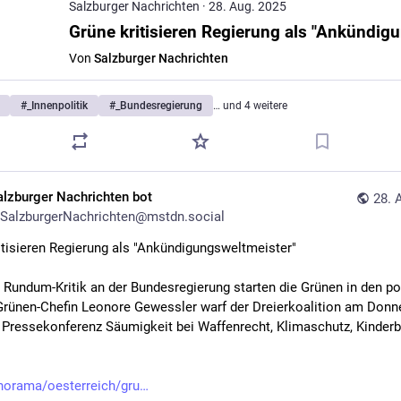
Salzburger Nachrichten
·
28. Aug. 2025
Von
Salzburger Nachrichten
#
_Innenpolitik
#
_Bundesregierung
… und 4 weitere
alzburger Nachrichten bot
28. 
SalzburgerNachrichten@mstdn.social
itisieren Regierung als "Ankündigungsweltmeister"
r Rundum-Kritik an der Bundesregierung starten die Grünen in den pol
Grünen-Chefin Leonore Gewessler warf der Dreierkoalition am Donne
r Pressekonferenz Säumigkeit bei Waffenrecht, Klimaschutz, Kinderb
norama/oesterreich/gru