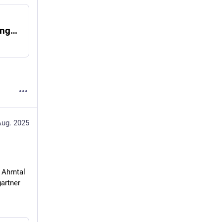
Grüne kritisieren Regierung als "Ankündigungsweltmeister"
Aug. 2025
Ahrntal 
artner