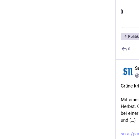
#
_Politik
0
S
@
Grüne kr
Mit eine
Herbst. 
bei eine
und (…)
sn.at/pa