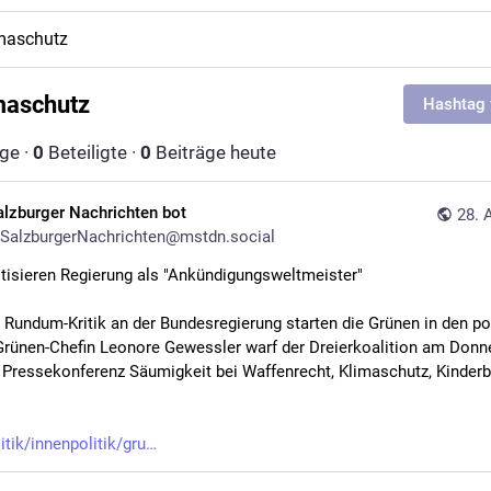
maschutz
maschutz
Hashtag 
äge
·
0
Beteiligte
·
0
Beiträge heute
alzburger Nachrichten bot
28. 
SalzburgerNachrichten@mstdn.social
itisieren Regierung als "Ankündigungsweltmeister"
r Rundum-Kritik an der Bundesregierung starten die Grünen in den pol
Grünen-Chefin Leonore Gewessler warf der Dreierkoalition am Donne
r Pressekonferenz Säumigkeit bei Waffenrecht, Klimaschutz, Kinderb
itik/innenpolitik/gru