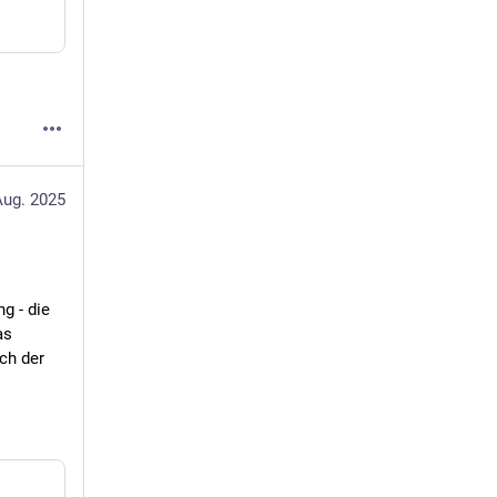
Aug. 2025
 - die 
s 
h der 