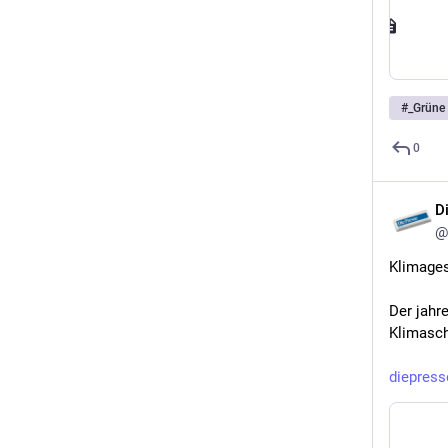
#
_Grüne
0
D
@
Klimages
Der jahr
Klimasch
diepres