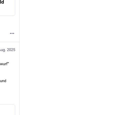
ld
Aug. 2025
twurf“
und 