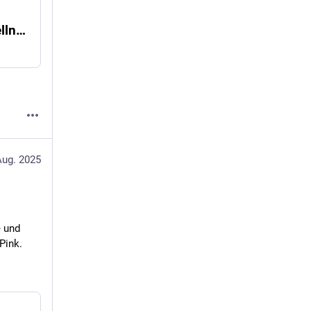
Natur & Technik im OLM Nature Escape: Wellnesshotel trifft Klimaschutz
Aug. 2025
 und 
Pink.