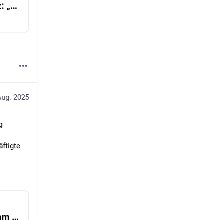
Gewessler zu Elektrizitätswirtschaftsgesetz: „Braucht rasch einen neuen Entwurf“
Aug. 2025
g
tigte 
Volksschulkinder erforschen Klimaschutz am Campus Kuchl der FH Salzburg