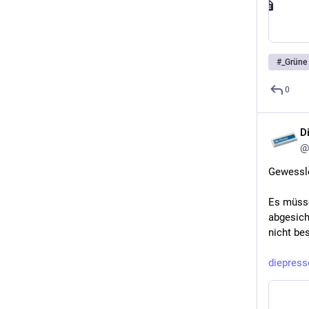
#
_Grüne
0
D
@
Gewessle
Es müsse
abgesich
nicht bes
diepres