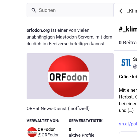
_Kli
#
_kli
orfodon.org
ist einer von vielen
unabhängigen Mastodon-Servern, mit dem
0
Beitr
du dich im Fediverse beteiligen kannst.
S
@
Grüne kr
Mit eine
Herbst. 
bei eine
ORF.at News-Dienst (inoffiziell)
und (…)
VERWALTET VON:
SERVERSTATISTIK:
sn.at/pol
ORFodon
0
@
ORFodon
aktive Profile