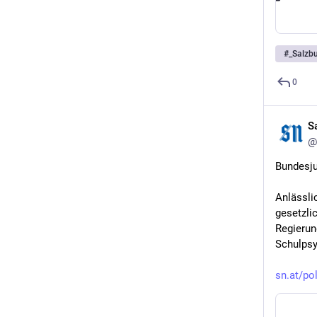
#
_Salzb
0
S
@
Bundesju
Anlässli
gesetzli
Regierun
Schulpsy
sn.at/pol