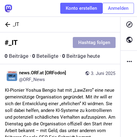
Konto erstellen
Anmelden
_IT
#
_IT
Hashtag folgen
0
Beiträge
·
0
Beteiligte
·
0
Beiträge heute
news.ORF.at [ORFodon]
3. Juni 2025
@
ORF_News
KI-Pionier Yoshua Bengio hat mit „LawZero“ eine neue 
gemeinnützige Organisation gegründet. Mit ihr will er 
sich der Entwicklung einer „ehrlichen“ KI widmen. Sie 
soll dabei helfen, andere KI-Systeme zu kontrollieren 
und potenziell schädliches Verhalten aufzuspüren. Am 
Dienstag gab die Organisation offiziell den Start ihrer 
Arbeit bekannt – mit Geld, das unter anderen vom 