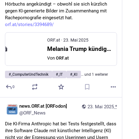
Hörbuchs angekündigt – obwohl sie sich kürzlich 
gegen KI-generierte Bilder im Zusammenhang mit 
Rachepornografie eingesetzt hat. 
orf.at/stories/3394689/
ORF.at
·
23. Mai 2025
Melania Trump kündigt KI-Hörbuch an
Von
ORF.at
#
_ComputerUndTechnik
#
_IT
#
_KI
… und 1 weiterer
0
news.ORF.at [ORFodon]
23. Mai 2025
*
@
ORF_News
Die KI-Firma Anthropic hat bei Tests festgestellt, dass 
ihre Software Claude mit künstlicher Intelligenz (KI) 
nicht vor der Erpressung von Userinnen und Usern 