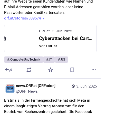
auf ihre Website seien Kundendaten wie Namen und 
E-Mail-Adressen gestohlen worden, aber keine 
Passwörter oder Kreditkartendaten. 
orf.at/stories/3395741/
ORF.at
·
3. Juni 2025
Cyberattacken bei Cartier und Victoria’s Secret
Von
ORF.at
#
_ComputerUndTechnik
#
_IT
#
_US
0
news.ORF.at [ORFodon]
3. Juni 2025
@
ORF_News
Erstmals in der Firmengeschichte hat sich Meta in 
einem langfristigen Vertrag Atomstrom für den 
Betrieb von Rechenzentren gesichert. Die Facebook-