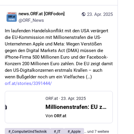
news.ORF.at [ORFodon]
23. Apr. 2025
@
ORF_News
Im laufenden Handelskonflikt mit den USA verärgert 
die EU-Kommission mit Millionenstrafen die US-
Unternehmen Apple und Meta: Wegen Verstößen 
gegen den Digital Markets Act (DMA) müssen die 
iPhone-Firma 500 Millionen Euro und der Facebook-
Konzern 200 Millionen Euro zahlen. Die EU zeigt damit 
den US-Digitalkonzernen erstmals Krallen – auch 
wenn Bußgelder noch um ein Vielfaches (…) 
orf.at/stories/3391444/
ORF.at
·
23. Apr. 2025
Millionenstrafen: EU zeigt Apple und Meta Krallen
Von
ORF.at
#
_ComputerUndTechnik
#
_IT
#
_Apple
… und 7 weitere