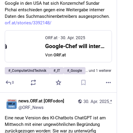
Google in den USA hat sich Konzernchef Sundar 
Pichai entschieden gegen eine Weitergabe interner 
Daten des Suchmaschinenbetreibers ausgesprochen. 
orf.at/stories/3392148/
ORF.at
·
30. Apr. 2025
Google-Chef will interne Suchdaten nicht hergeben
Von
ORF.at
#
_ComputerUndTechnik
#
_IT
#
_Google
… und 1 weiterer
0
news.ORF.at [ORFodon]
30. Apr. 2025
*
@
ORF_News
Eine neue Version des KI-Chatbots ChatGPT ist am 
Mittwoch mit einer ungewöhnlichen Begründung 
zurückgezogen worden: Sie war zu unterwürfig 