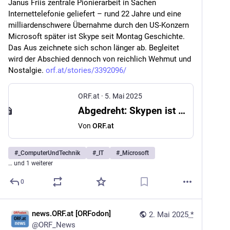
Janus Friis zentrale Pionierarbeit in Sachen 
Internettelefonie geliefert – rund 22 Jahre und eine 
milliardenschwere Übernahme durch den US-Konzern 
Microsoft später ist Skype seit Montag Geschichte. 
Das Aus zeichnete sich schon länger ab. Begleitet 
wird der Abschied dennoch von reichlich Wehmut und 
Nostalgie. 
orf.at/stories/3392096/
ORF.at
·
5. Mai 2025
Abgedreht: Skypen ist nicht mehr
Von
ORF.at
#
_ComputerUndTechnik
#
_IT
#
_Microsoft
… und 1 weiterer
0
news.ORF.at [ORFodon]
2. Mai 2025
*
@
ORF_News