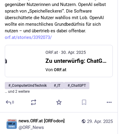
gegenüber Nutzerinnen und Nutzern. OpenAI selbst 
sprach von „Speichelleckerei“. Die Software 
überschüttete die Nutzer wahllos mit Lob. OpenAI 
wollte ein menschliches Grundbedürfnis für sich 
nutzen – und übertrieb es dabei offenbar. 
orf.at/stories/3392073/
ORF.at
·
30. Apr. 2025
Zu unterwürfig: ChatGPT-Version zurückgezogen
Von
ORF.at
#
_ComputerUndTechnik
#
_IT
#
_ChatGPT
… und 2 weitere
0
news.ORF.at [ORFodon]
29. Apr. 2025
@
ORF_News