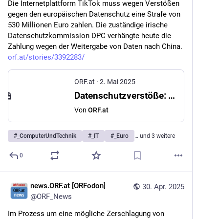
Die Internetplattform TikTok muss wegen Verstößen 
gegen den europäischen Datenschutz eine Strafe von 
530 Millionen Euro zahlen. Die zuständige irische 
Datenschutzkommission DPC verhängte heute die 
Zahlung wegen der Weitergabe von Daten nach China. 
orf.at/stories/3392283/
ORF.at
·
2. Mai 2025
Datenschutzverstöße: TikTok muss 530 Mio. Euro zahlen
Von
ORF.at
#
_ComputerUndTechnik
#
_IT
#
_Euro
… und 3 weitere
0
news.ORF.at [ORFodon]
30. Apr. 2025
@
ORF_News
Im Prozess um eine mögliche Zerschlagung von 