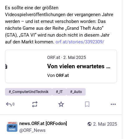
Es sollte eine der größten 
Videospielveröffentlichungen der vergangenen Jahre 
werden – und ist erneut verschoben worden: Das 
nächste Game aus der Reihe „Grand Theft Auto“ 
(GTA), „GTA VI“ wird nun doch nicht in diesem Jahr 
auf den Markt kommen. 
orf.at/stories/3392309/
ORF.at
·
2. Mai 2025
Von vielen erwartetes Spiel „GTA VI“ erneut verschoben
Von
ORF.at
#
_ComputerUndTechnik
#
_IT
#
_Auto
0
news.ORF.at [ORFodon]
2. Mai 2025
@
ORF_News