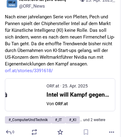
25. Apr. 2025
*
@
ORF_News
Nach einer jahrelangen Serie von Pleiten, Pech und 
Pannen spielt der Chiphersteller Intel auf dem Markt 
für Künstliche Intelligenz (KI) keine Rolle. Das soll 
sich ändern, wenn es nach dem neuen Firmenchef Lip-
Bu Tan geht. Da die erhoffte Trendwende bisher nicht 
durch Übernahmen von KI-Start-ups gelang, will der 
US-Konzern dem Weltmarktführer Nvidia nun mit 
Eigenentwicklungen den Kampf ansagen. 
orf.at/stories/3391618/
ORF.at
·
25. Apr. 2025
Intel will Kampf gegen KI-Gigant Nvidia wieder aufnehmen
Von
ORF.at
#
_ComputerUndTechnik
#
_IT
#
_KI
… und 2 weitere
0