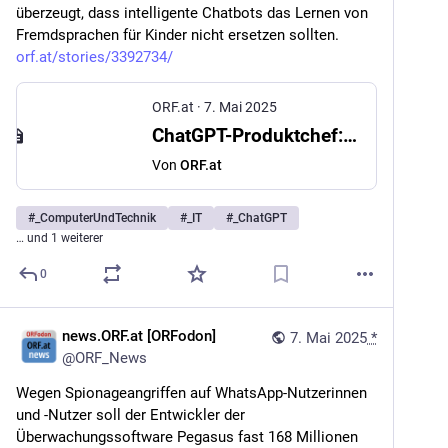
überzeugt, dass intelligente Chatbots das Lernen von 
Fremdsprachen für Kinder nicht ersetzen sollten. 
orf.at/stories/3392734/
ORF.at
·
7. Mai 2025
ChatGPT-Produktchef: Kinder sollten weiter Fremdsprachen lernen
Von
ORF.at
#
_ComputerUndTechnik
#
_IT
#
_ChatGPT
… und 1 weiterer
0
news.ORF.at [ORFodon]
7. Mai 2025
*
@
ORF_News
Wegen Spionageangriffen auf WhatsApp-Nutzerinnen 
und -Nutzer soll der Entwickler der 
Überwachungssoftware Pegasus fast 168 Millionen 