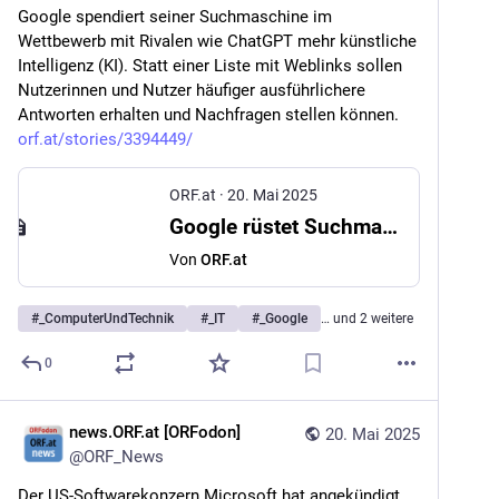
Google spendiert seiner Suchmaschine im 
Wettbewerb mit Rivalen wie ChatGPT mehr künstliche 
Intelligenz (KI). Statt einer Liste mit Weblinks sollen 
Nutzerinnen und Nutzer häufiger ausführlichere 
Antworten erhalten und Nachfragen stellen können. 
orf.at/stories/3394449/
ORF.at
·
20. Mai 2025
Google rüstet Suchmaschine mit KI-Funktionen auf
Von
ORF.at
#
_ComputerUndTechnik
#
_IT
#
_Google
… und 2 weitere
0
news.ORF.at [ORFodon]
20. Mai 2025
@
ORF_News
Der US-Softwarekonzern Microsoft hat angekündigt, 