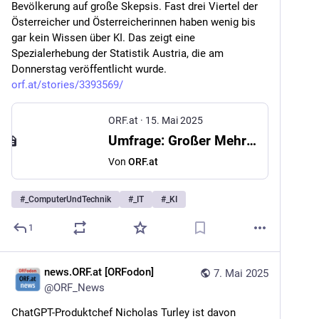
Bevölkerung auf große Skepsis. Fast drei Viertel der 
Österreicher und Österreicherinnen haben wenig bis 
gar kein Wissen über KI. Das zeigt eine 
Spezialerhebung der Statistik Austria, die am 
Donnerstag veröffentlicht wurde. 
orf.at/stories/3393569/
ORF.at
·
15. Mai 2025
Umfrage: Großer Mehrheit fehlt KI-Wissen
Von
ORF.at
#
_ComputerUndTechnik
#
_IT
#
_KI
1
news.ORF.at [ORFodon]
7. Mai 2025
@
ORF_News
ChatGPT-Produktchef Nicholas Turley ist davon 