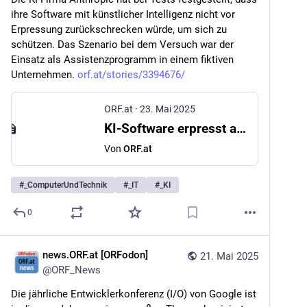
ihre Software mit künstlicher Intelligenz nicht vor 
Erpressung zurückschrecken würde, um sich zu 
schützen. Das Szenario bei dem Versuch war der 
Einsatz als Assistenzprogramm in einem fiktiven 
Unternehmen. 
orf.at/stories/3394676/
ORF.at
·
23. Mai 2025
KI-Software erpresst aus Selbstschutz
Von
ORF.at
#
_ComputerUndTechnik
#
_IT
#
_KI
0
news.ORF.at [ORFodon]
21. Mai 2025
@
ORF_News
Die jährliche Entwicklerkonferenz (I/O) von Google ist 