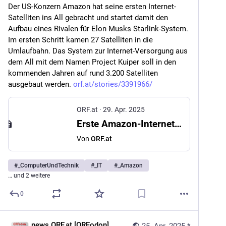
Der US-Konzern Amazon hat seine ersten Internet-
Satelliten ins All gebracht und startet damit den 
Aufbau eines Rivalen für Elon Musks Starlink-System. 
Im ersten Schritt kamen 27 Satelliten in die 
Umlaufbahn. Das System zur Internet-Versorgung aus 
dem All mit dem Namen Project Kuiper soll in den 
kommenden Jahren auf rund 3.200 Satelliten 
ausgebaut werden. 
orf.at/stories/3391966/
ORF.at
·
29. Apr. 2025
Erste Amazon-Internet-Satelliten im All
Von
ORF.at
#
_ComputerUndTechnik
#
_IT
#
_Amazon
… und 2 weitere
0
news.ORF.at [ORFodon]