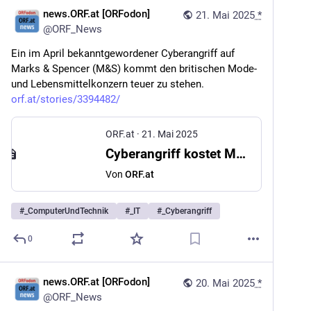
news.ORF.at [ORFodon]
21. Mai 2025
*
@
ORF_News
Ein im April bekanntgewordener Cyberangriff auf 
Marks & Spencer (M&S) kommt den britischen Mode- 
und Lebensmittelkonzern teuer zu stehen. 
orf.at/stories/3394482/
ORF.at
·
21. Mai 2025
Cyberangriff kostet Marks & Spencer Hunderte Millionen
Von
ORF.at
#
_ComputerUndTechnik
#
_IT
#
_Cyberangriff
0
news.ORF.at [ORFodon]
20. Mai 2025
*
@
ORF_News