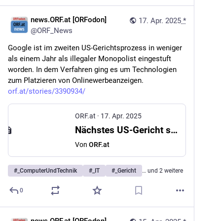
news.ORF.at [ORFodon]
17. Apr. 2025
*
@
ORF_News
Google ist im zweiten US-Gerichtsprozess in weniger 
als einem Jahr als illegaler Monopolist eingestuft 
worden. In dem Verfahren ging es um Technologien 
zum Platzieren von Onlinewerbeanzeigen. 
orf.at/stories/3390934/
ORF.at
·
17. Apr. 2025
Nächstes US-Gericht sieht bei Google illegales Monopol
Von
ORF.at
#
_ComputerUndTechnik
#
_IT
#
_Gericht
… und 2 weitere
0