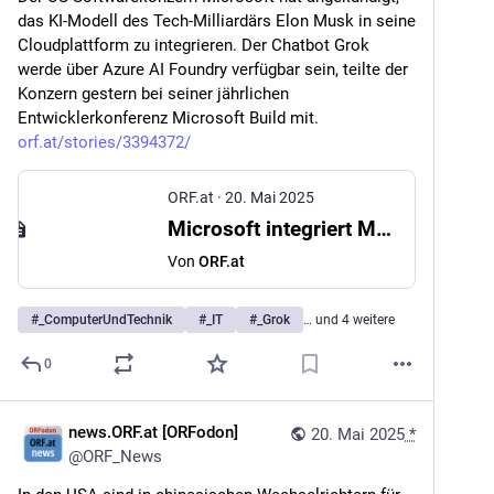
das KI-Modell des Tech-Milliardärs Elon Musk in seine 
Cloudplattform zu integrieren. Der Chatbot Grok 
werde über Azure AI Foundry verfügbar sein, teilte der 
Konzern gestern bei seiner jährlichen 
Entwicklerkonferenz Microsoft Build mit. 
orf.at/stories/3394372/
ORF.at
·
20. Mai 2025
Microsoft integriert Musks Grok in Cloudplattform
Von
ORF.at
#
_ComputerUndTechnik
#
_IT
#
_Grok
… und 4 weitere
0
news.ORF.at [ORFodon]
20. Mai 2025
*
@
ORF_News