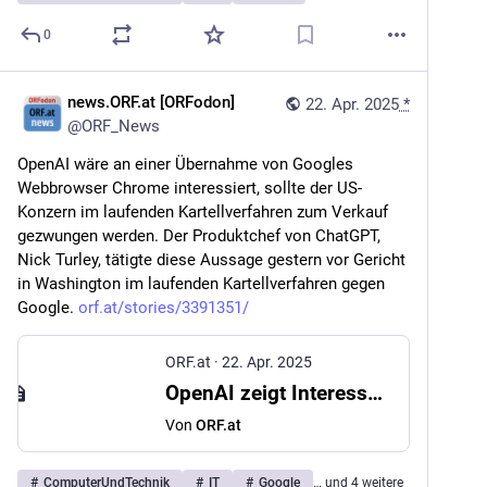
0
news.ORF.at [ORFodon]
22. Apr. 2025
*
@
ORF_News
OpenAI wäre an einer Übernahme von Googles 
Webbrowser Chrome interessiert, sollte der US-
Konzern im laufenden Kartellverfahren zum Verkauf 
gezwungen werden. Der Produktchef von ChatGPT, 
Nick Turley, tätigte diese Aussage gestern vor Gericht 
in Washington im laufenden Kartellverfahren gegen 
Google. 
orf.at/stories/3391351/
ORF.at
·
22. Apr. 2025
OpenAI zeigt Interesse an Kauf von Google Chrome
Von
ORF.at
#
_ComputerUndTechnik
#
_IT
#
_Google
… und 4 weitere