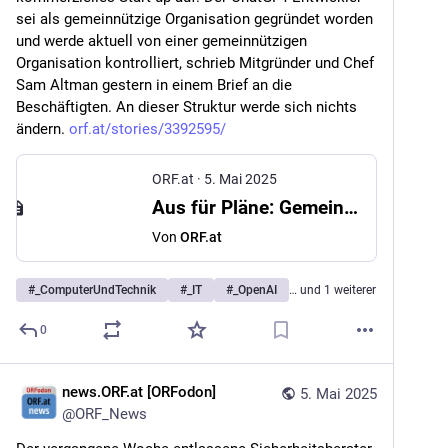
sei als gemeinnützige Organisation gegründet worden 
und werde aktuell von einer gemeinnützigen 
Organisation kontrolliert, schrieb Mitgründer und Chef 
Sam Altman gestern in einem Brief an die 
Beschäftigten. An dieser Struktur werde sich nichts 
ändern. 
orf.at/stories/3392595/
ORF.at
·
5. Mai 2025
Aus für Pläne: Gemeinnützigkeit von OpenAI bleibt
Von
ORF.at
#
_ComputerUndTechnik
#
_IT
#
_OpenAI
… und 1 weiterer
0
news.ORF.at [ORFodon]
5. Mai 2025
@
ORF_News