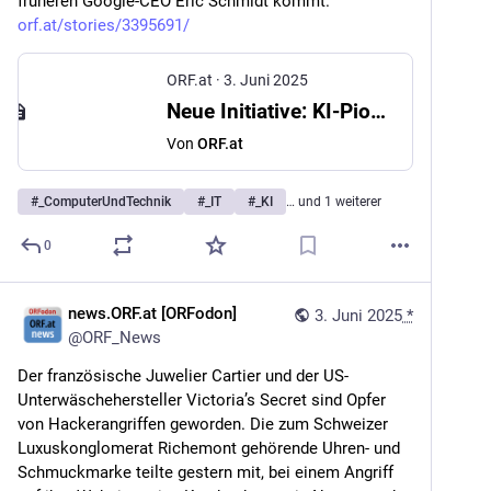
früheren Google-CEO Eric Schmidt kommt. 
orf.at/stories/3395691/
ORF.at
·
3. Juni 2025
Neue Initiative: KI-Pionier will Technik Leitplanken verpassen
Von
ORF.at
#
_ComputerUndTechnik
#
_IT
#
_KI
… und 1 weiterer
0
news.ORF.at [ORFodon]
3. Juni 2025
*
@
ORF_News
Der französische Juwelier Cartier und der US-
Unterwäschehersteller Victoria’s Secret sind Opfer 
von Hackerangriffen geworden. Die zum Schweizer 
Luxuskonglomerat Richemont gehörende Uhren- und 
Schmuckmarke teilte gestern mit, bei einem Angriff 