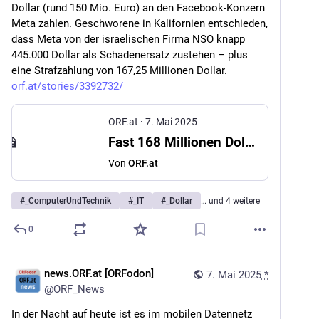
Dollar (rund 150 Mio. Euro) an den Facebook-Konzern 
Meta zahlen. Geschworene in Kalifornien entschieden, 
dass Meta von der israelischen Firma NSO knapp 
445.000 Dollar als Schadenersatz zustehen – plus 
eine Strafzahlung von 167,25 Millionen Dollar. 
orf.at/stories/3392732/
ORF.at
·
7. Mai 2025
Fast 168 Millionen Dollar Strafe für WhatsApp-Überwachung
Von
ORF.at
#
_ComputerUndTechnik
#
_IT
#
_Dollar
… und 4 weitere
0
news.ORF.at [ORFodon]
7. Mai 2025
*
@
ORF_News
In der Nacht auf heute ist es im mobilen Datennetz 