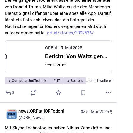
Der vergangene Woche entlassene Sicherheitsberater 
von Donald Trump, Mike Waltz, nutzte den Messenger-
Dienst Signal offenbar über eine spezielle App. Darauf 
lässt ein Foto schließen, das ein Fotograf der 
Nachrichtenagentur Reuters vergangenen Mittwoch 
aufgenommen hatte. 
orf.at/stories/3392536/
ORF.at
·
5. Mai 2025
Bericht: Von Waltz genutzte Messenger-App wurde gehackt
Von
ORF.at
#
_ComputerUndTechnik
#
_IT
#
_Reuters
… und 1 weiterer
0
news.ORF.at [ORFodon]
5. Mai 2025
*
@
ORF_News
Mit Skype Technologies haben Niklas Zennström und 