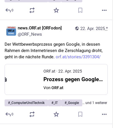
0
news.ORF.at [ORFodon]
22. Apr. 2025
*
@
ORF_News
Der Wettbewerbsprozess gegen Google, in dessen 
Rahmen dem Internetriesen die Zerschlagung droht, 
geht in die nächste Runde. 
orf.at/stories/3391304/
ORF.at
·
22. Apr. 2025
Prozess gegen Google: US-Behörden fordern Zerschlagung
Von
ORF.at
#
_ComputerUndTechnik
#
_IT
#
_Google
… und 1 weiterer
0