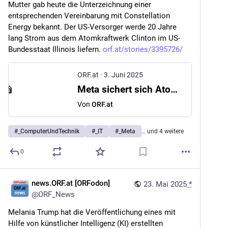
Mutter gab heute die Unterzeichnung einer 
entsprechenden Vereinbarung mit Constellation 
Energy bekannt. Der US-Versorger werde 20 Jahre 
lang Strom aus dem Atomkraftwerk Clinton im US-
Bundesstaat Illinois liefern. 
orf.at/stories/3395726/
ORF.at
·
3. Juni 2025
Meta sichert sich Atomstrom für Rechenzentren
Von
ORF.at
#
_ComputerUndTechnik
#
_IT
#
_Meta
… und 4 weitere
0
news.ORF.at [ORFodon]
23. Mai 2025
*
@
ORF_News
Melania Trump hat die Veröffentlichung eines mit 
Hilfe von künstlicher Intelligenz (KI) erstellten 