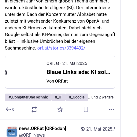
in diesem Jahr von einem großen Thema dominiert 
worden: künstliche Intelligenz (KI). Der Internetriese 
unter dem Dach der Konzernmutter Alphabet hatte 
zuletzt mit wachsender Konkurrenz von OpenAI und 
anderen KI-Firmen zu kämpfen. Dabei sieht sich 
Google selbst als KI-Pionier, der nun zum Gegenangriff 
bläst – inklusive Umbrüchen bei der eigenen 
Suchmaschine. 
orf.at/stories/3394492/
ORF.at
·
21. Mai 2025
Blaue Links ade: KI soll Google-Suche tiefgreifend verändern
Von
ORF.at
#
_ComputerUndTechnik
#
_IT
#
_Google
… und 2 weitere
0
news.ORF.at [ORFodon]
21. Mai 2025
*
@
ORF_News