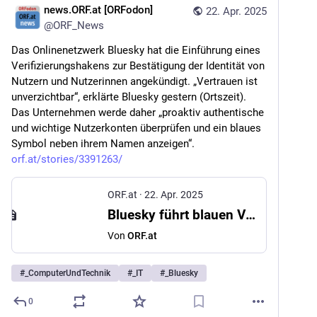
news.ORF.at [ORFodon]
22. Apr. 2025
@
ORF_News
Das Onlinenetzwerk Bluesky hat die Einführung eines 
Verifizierungshakens zur Bestätigung der Identität von 
Nutzern und Nutzerinnen angekündigt. „Vertrauen ist 
unverzichtbar“, erklärte Bluesky gestern (Ortszeit). 
Das Unternehmen werde daher „proaktiv authentische 
und wichtige Nutzerkonten überprüfen und ein blaues 
Symbol neben ihrem Namen anzeigen“. 
orf.at/stories/3391263/
ORF.at
·
22. Apr. 2025
Bluesky führt blauen Verifizierungshaken ein
Von
ORF.at
#
_ComputerUndTechnik
#
_IT
#
_Bluesky
0