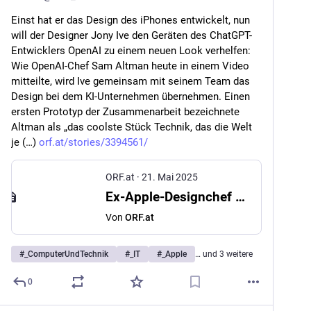
Einst hat er das Design des iPhones entwickelt, nun 
will der Designer Jony Ive den Geräten des ChatGPT-
Entwicklers OpenAI zu einem neuen Look verhelfen: 
Wie OpenAI-Chef Sam Altman heute in einem Video 
mitteilte, wird Ive gemeinsam mit seinem Team das 
Design bei dem KI-Unternehmen übernehmen. Einen 
ersten Prototyp der Zusammenarbeit bezeichnete 
Altman als „das coolste Stück Technik, das die Welt 
je (…) 
orf.at/stories/3394561/
ORF.at
·
21. Mai 2025
Ex-Apple-Designchef Jony Ive wechselt zu OpenAI
Von
ORF.at
#
_ComputerUndTechnik
#
_IT
#
_Apple
… und 3 weitere
0