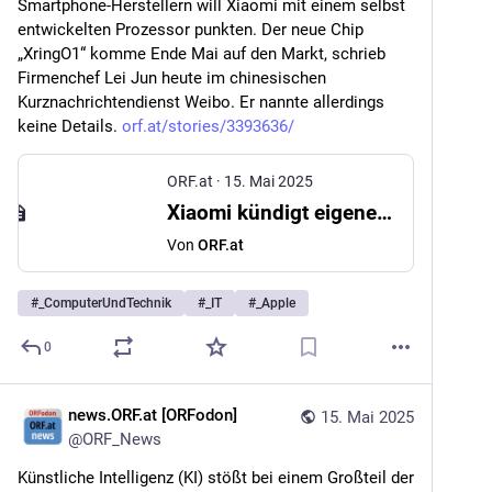
Smartphone-Herstellern will Xiaomi mit einem selbst 
entwickelten Prozessor punkten. Der neue Chip 
„XringO1“ komme Ende Mai auf den Markt, schrieb 
Firmenchef Lei Jun heute im chinesischen 
Kurznachrichtendienst Weibo. Er nannte allerdings 
keine Details. 
orf.at/stories/3393636/
ORF.at
·
15. Mai 2025
Xiaomi kündigt eigenen Smartphonechip an
Von
ORF.at
#
_ComputerUndTechnik
#
_IT
#
_Apple
0
news.ORF.at [ORFodon]
15. Mai 2025
@
ORF_News
Künstliche Intelligenz (KI) stößt bei einem Großteil der 