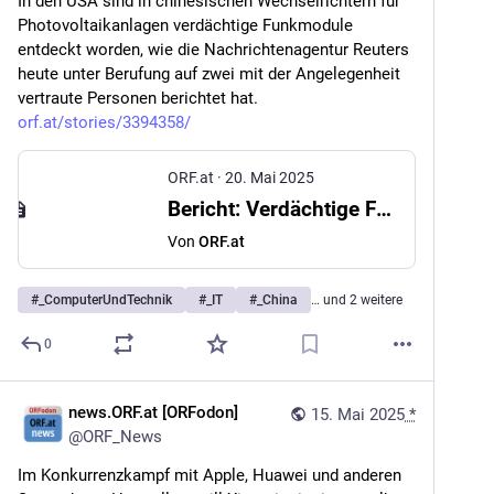
In den USA sind in chinesischen Wechselrichtern für 
Photovoltaikanlagen verdächtige Funkmodule 
entdeckt worden, wie die Nachrichtenagentur Reuters 
heute unter Berufung auf zwei mit der Angelegenheit 
vertraute Personen berichtet hat. 
orf.at/stories/3394358/
ORF.at
·
20. Mai 2025
Bericht: Verdächtige Funkmodule in Wechselrichtern aus China
Von
ORF.at
#
_ComputerUndTechnik
#
_IT
#
_China
… und 2 weitere
0
news.ORF.at [ORFodon]
15. Mai 2025
*
@
ORF_News
Im Konkurrenzkampf mit Apple, Huawei und anderen 