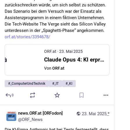
zurückschrecken würde, um sich selbst zu schützen. 
Das Szenario bei dem Versuch war der Einsatz als 
Assistenzprogramm in einem fiktiven Unternehmen. 
Die Tech-Website The Verge sieht das Silicon Valley 
unterdessen in der „Spaghetti-Phase“ angekommen. 
orf.at/stories/3394678/
ORF.at
·
23. Mai 2025
Claude Opus 4: KI erpresste User, um sich zu schützen
Von
ORF.at
#
_ComputerUndTechnik
#
_IT
#
_KI
0
news.ORF.at [ORFodon]
23. Mai 2025
*
@
ORF_News
Die KI-Firma Anthropic hat bei Tests festgestellt, dass 