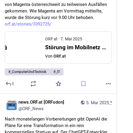
von Magenta österreichweit zu teilweisen Ausfällen 
gekommen. Wie Magenta am Vormittag mitteilte, 
wurde die Störung kurz vor 9.00 Uhr behoben. 
orf.at/stories/3392725/
ORF.at
·
7. Mai 2025
Störung im Mobilnetz von Magenta
Von
ORF.at
#
_ComputerUndTechnik
#
_IT
0
news.ORF.at [ORFodon]
5. Mai 2025
*
@
ORF_News
Nach monatelangen Vorbereitungen gibt OpenAI die 
Pläne für eine Transformation in ein rein 
kommerzielles Start-up auf. Der ChatGPT-Entwickler 