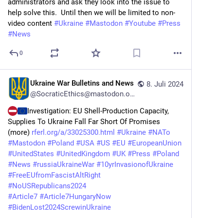
administrators and ask they look into the issue to 
help solve this.  Until then we will be limited to non-
video content 
#
Ukraine
#
Mastodon
#
Youtube
#
Press
#
News
0
Ukraine War Bulletins and News
8. Juli 2024
@
SocraticEthics@mastodon.online
Investigation: EU Shell-Production Capacity, 
Supplies To Ukraine Fall Far Short Of Promises 
(more) 
rferl.org/a/33025300.html
#
Ukraine
#
NATo
#
Mastodon
#
Poland
#
USA
#
US
#
EU
#
EuropeanUnion
#
UnitedStates
#
UnitedKingdom
#
UK
#
Press
#
Poland
#
News
#
russiaUkraineWar
#
10yrInvasionofUkraine
#
FreeEUfromFascistAltRight
#
NoUSRepublicans2024
#
Article7
#
Article7HungaryNow
#
BidenLost2024ScrewinUkraine