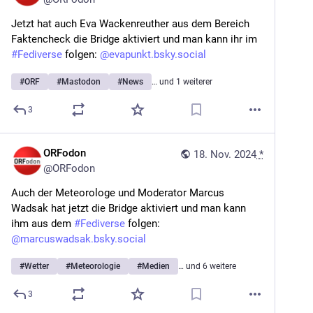
Jetzt hat auch Eva Wackenreuther aus dem Bereich 
Faktencheck die Bridge aktiviert und man kann ihr im 
#
Fediverse
 folgen: 
@
evapunkt.bsky.social
#
ORF
#
Mastodon
#
News
… und 1 weiterer
3
ORFodon
18. Nov. 2024
*
@
ORFodon
Auch der Meteorologe und Moderator Marcus 
Wadsak hat jetzt die Bridge aktiviert und man kann 
ihm aus dem 
#
Fediverse
 folgen: 
@
marcuswadsak.bsky.social
#
Wetter
#
Meteorologie
#
Medien
… und 6 weitere
3