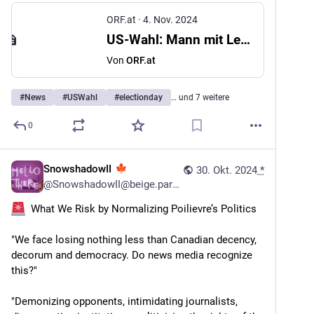
ORF.at
·
4. Nov. 2024
US-Wahl: Mann mit Leuchtpistole im Kapitol
Von
ORF.at
#
News
#
USWahl
#
electionday
… und 7 weitere
0
SnowshadowII
30. Okt. 2024
*
@
SnowshadowII@beige.party
  What We Risk by Normalizing Poilievre’s Politics
"We face losing nothing less than Canadian decency, 
decorum and democracy. Do news media recognize 
this?"
"Demonizing opponents, intimidating journalists, 