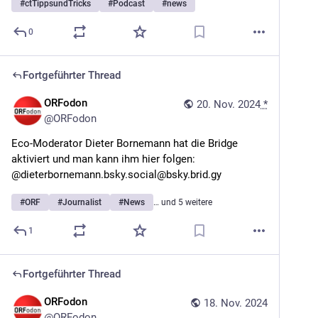
#
ctTippsundTricks
#
Podcast
#
news
0
Fortgeführter Thread
ORFodon
20. Nov. 2024
*
@
ORFodon
Eco-Moderator Dieter Bornemann hat die Bridge 
aktiviert und man kann ihm hier folgen: 
@dieterbornemann.bsky.social@bsky.brid.gy
#
ORF
#
Journalist
#
News
… und 5 weitere
1
Fortgeführter Thread
ORFodon
18. Nov. 2024
@
ORFodon