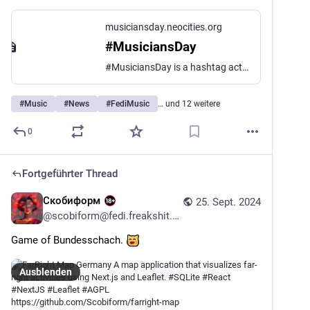
musiciansday.neocities.org
#MusiciansDay
#MusiciansDay is a hashtag activity for musicians to share their work across the Fediverse and beyond
#
Music
#
News
#
FediMusic
… und 12 weitere
0
Fortgeführter Thread
Скобиформ
25. Sept. 2024
@
scobiform@fedi.freakshit.org
Game of Bundesschach. 
Ausblenden