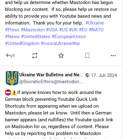
and help us determine whether Mastodon has begun 
blocking our content.  If so, please help us restore our 
ability to provide you with Youtube based news and 
information.  Thank you for your help.  
#
Ukraine
#
Press
#
Mastodon
#
USA
#
US
#
UK
#
EU
#
NATO
#
News
#
UnitedStates
#
EuropeanUnion
#
UnitedKingdom
#
russiaUkraineWar
0
Ukraine War Bulletins and News
17. Juli 2024
@
SocraticEthics@mastodon.online
If anyone knows how to work around the 
German block preventing Youtube Quick Link 
Shortcuts from appearing when we upload on 
Mastodon, please let us know.  Until then a German 
banner appears (and nullifies) the Youtube quick link 
on Mastodon for us, regardless of content. Please 
help us by reporting this problem to Mastodon 