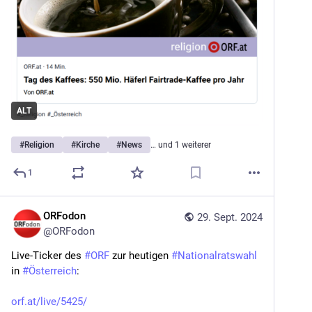
ALT
#
Religion
#
Kirche
#
News
… und 1 weiterer
1
ORFodon
29. Sept. 2024
@
ORFodon
Live-Ticker des 
#
ORF
 zur heutigen 
#
Nationalratswahl
in 
#
Österreich
:
orf.at/live/5425/