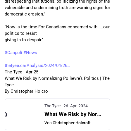
disrespecting institutions, politicizing the rights of the 
vulnerable and undermining truth are warning signs for 
democratic erosion."
"Now is the time-For Canadians concerned with.....our 
politics to resist
giving in to despair."
#
Canpoli
#
News
thetyee.ca/Analysis/2024/04/26
The Tyee · Apr 25
What We Risk by Normalizing Poilievre’s Politics | The 
Tyee
By Christopher Holcro
The Tyee
·
26. Apr. 2024
What We Risk by Normalizing Poilievre’s Politics | The Tyee
Von
Christopher Holcroft