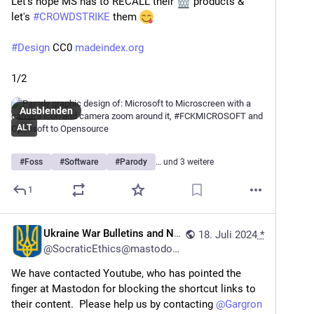
Let's hope MS has to RECALL their 
 products & 
let's 
#
CROWDSTRIKE
 them 
#
Design
 CC0 
madeindex.org
1/2
Ausblenden
ALT
#
Foss
#
Software
#
Parody
… und 3 weitere
1
Ukraine War Bulletins and News
18. Juli 2024
*
@
SocraticEthics@mastodon.online
We have contacted Youtube, who has pointed the 
finger at Mastodon for blocking the shortcut links to 
their content.  Please help us by contacting 
@
Gargron