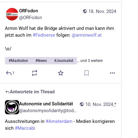
ORFodon
18. Nov. 2024
@
ORFodon
Armin Wolf hat die Bridge aktiviert und man kann ihm 
jetzt auch im 
#
Fediverse
 folgen: 
@
arminwolf.at
\o/
#
Mastodon
#
News
#
Journalist
… und 3 weitere
1
Antwortete im Thread
Autonomie und Solidarität
10. Nov. 2024
*
@
autonomysolidarity@todon.eu
Ausschreitungen in 
#
Amsterdam
 - Medien korrigieren 
sich 
#
Maccabi