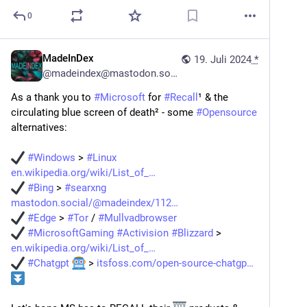
0
MadeInDex
19. Juli 2024
*
@
madeindex@mastodon.social
As a thank you to 
#
Microsoft
 for 
#
Recall
¹ & the 
circulating blue screen of death² - some 
#
Opensource
alternatives:
#
Windows
 > 
#
Linux
en.wikipedia.org/wiki/List_of_
#
Bing
 > 
#
searxng
mastodon.social/@madeindex/112
#
Edge
 > 
#
Tor
 / 
#
Mullvadbrowser
#
MicrosoftGaming
#
Activision
#
Blizzard
 > 
en.wikipedia.org/wiki/List_of_
#
Chatgpt
 > 
itsfoss.com/open-source-chatgp