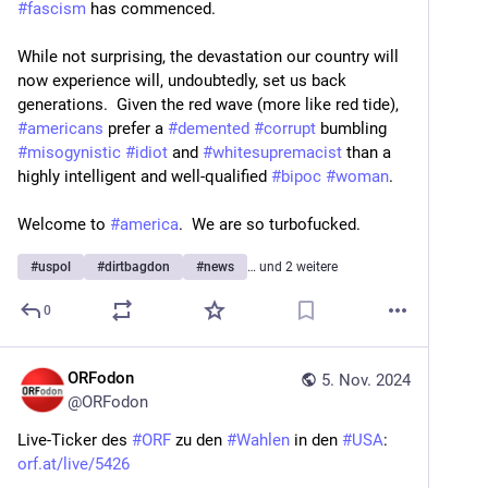
#
fascism
 has commenced.
While not surprising, the devastation our country will 
now experience will, undoubtedly, set us back 
generations.  Given the red wave (more like red tide), 
#
americans
 prefer a 
#
demented
#
corrupt
 bumbling 
#
misogynistic
#
idiot
 and 
#
whitesupremacist
 than a 
highly intelligent and well-qualified 
#
bipoc
#
woman
. 
Welcome to 
#
america
.  We are so turbofucked.
#
uspol
#
dirtbagdon
#
news
… und 2 weitere
0
ORFodon
5. Nov. 2024
@
ORFodon
Live-Ticker des 
#
ORF
 zu den 
#
Wahlen
 in den 
#
USA
: 
orf.at/live/5426