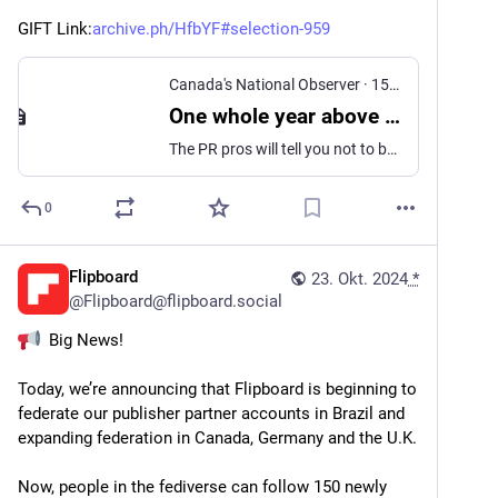
GIFT Link:
archive.ph/HfbYF#selection-959
Canada's National Observer
·
15. Juli 2024
One whole year above 1.5
The PR pros will tell you not to bother talking about arcane topics like 1.5 degrees — no normies understand the significance, and it just sounds like a little-bitty thing, anyway. They’re probably right. And maybe that explains why we just lived through the first full year above 1.5 C with only perfunctory coverage by the global media.
0
Flipboard
23. Okt. 2024
*
@
Flipboard@flipboard.social
  Big News! 
Today, we’re announcing that Flipboard is beginning to 
federate our publisher partner accounts in Brazil and 
expanding federation in Canada, Germany and the U.K. 
Now, people in the fediverse can follow 150 newly 