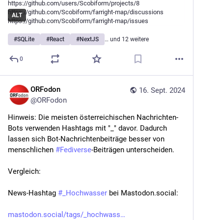
ALT
#
SQLite
#
React
#
NextJS
… und 12 weitere
0
ORFodon
16. Sept. 2024
@
ORFodon
Hinweis: Die meisten österreichischen Nachrichten-
Bots verwenden Hashtags mit "_" davor. Dadurch 
lassen sich Bot-Nachrichtenbeiträge besser von 
menschlichen 
#
Fediverse
-Beiträgen unterscheiden.
Vergleich:
News-Hashtag 
#
_Hochwasser
 bei Mastodon.social:
mastodon.social/tags/_hochwass