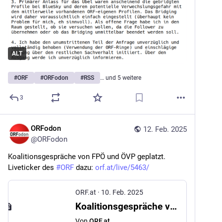
ALT
#
ORF
#
ORFodon
#
RSS
… und 5 weitere
3
ORFodon
12. Feb. 2025
@
ORFodon
Koalitionsgespräche von FPÖ und ÖVP geplatzt. 
Liveticker des 
#
ORF
 dazu: 
orf.at/live/5463/
ORF.at
·
10. Feb. 2025
Koalitionsgespräche von FPÖ und ÖVP geplatzt
Von
ORF.at