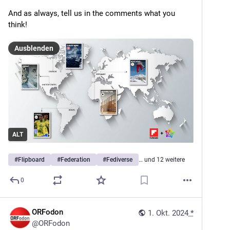
And as always, tell us in the comments what you 
think!
Ausblenden
ALT
#
Flipboard
#
Federation
#
Fediverse
… und 12 weitere
0
ORFodon
1. Okt. 2024
*
@
ORFodon