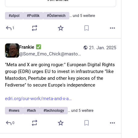
#
atpol
#
Politik
#
Österreich
… und 5 weitere
1
Frankie
21. Jan. 2025
@
Some_Emo_Chick@mastodon.social
"Meta and X are going rogue:" European Digital Rights 
group (EDRi) urges EU to invest in infrastructure "like 
Mastodon, Peertube and other key pieces of the 
Fediverse" to secure Europe's independence 
edri.org/our-work/meta-and-x-a
#
news
#
tech
#
technology
… und 5 weitere
0