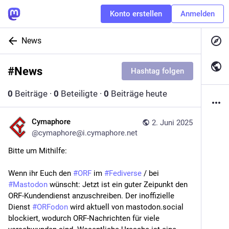
Konto erstellen
Anmelden
News
#
News
Hashtag folgen
0
Beiträge
·
0
Beteiligte
·
0
Beiträge heute
Cymaphore
2. Juni 2025
@
cymaphore@i.cymaphore.net
Bitte um Mithilfe:
Wenn ihr Euch den 
#
ORF
 im 
#
Fediverse
 / bei 
#
Mastodon
 wünscht: Jetzt ist ein guter Zeipunkt den 
ORF-Kundendienst anzuschreiben. Der inoffizielle 
Dienst 
#
ORFodon
 wird aktuell von mastodon.social 
blockiert, wodurch ORF-Nachrichten für viele 