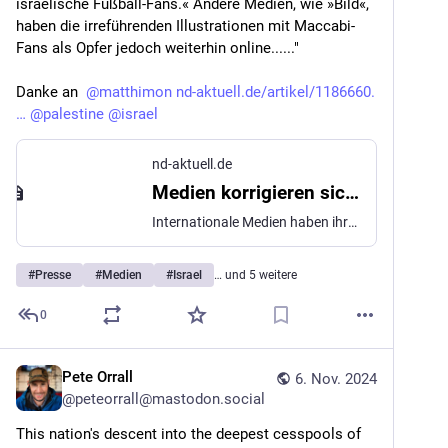
israelische Fußball-Fans.« Andere Medien, wie »Bild«, 
haben die irreführenden Illustrationen mit Maccabi-
Fans als Opfer jedoch weiterhin online......"
Danke an  
@
matthimon
nd-aktuell.de/artikel/1186660.
@
palestine
@
israel
nd-aktuell.de
Medien korrigieren sich nach Ausschreitungen in Amsterdam
Internationale Medien haben ihre Berichte zu den Ausschreitungen in Amsterdam gegen Fans von Maccabi Tel Aviv mit Bildern belegt, die diese Fans eigentlich als Angreifer zeigen.
#
Presse
#
Medien
#
Israel
… und 5 weitere
0
Pete Orrall
6. Nov. 2024
@
peteorrall@mastodon.social
This nation's descent into the deepest cesspools of 