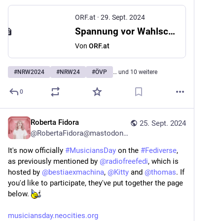
ORF.at
·
29. Sept. 2024
Spannung vor Wahlschluss steigt
Von
ORF.at
#
NRW2024
#
NRW24
#
ÖVP
… und 10 weitere
0
Roberta Fidora
25. Sept. 2024
@
RobertaFidora@mastodon.social
It's now officially 
#
MusiciansDay
 on the 
#
Fediverse
, 
as previously mentioned by 
@
radiofreefedi
, which is 
hosted by 
@
bestiaexmachina
, 
@
Kitty
 and 
@
thomas
. If 
you'd like to participate, they've put together the page 
below. 
musiciansday.neocities.org