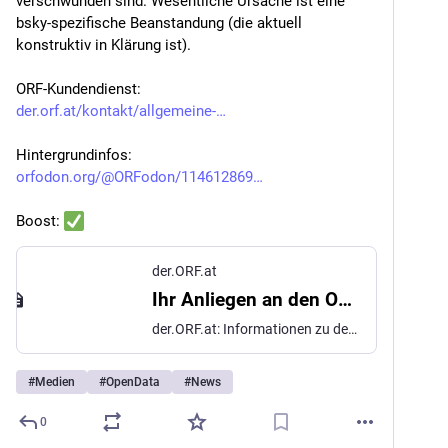
verschwunden sind. Wesentliche Ursache ist eine 
bsky-spezifische Beanstandung (die aktuell 
konstruktiv in Klärung ist).
ORF-Kundendienst:
der.orf.at/kontakt/allgemeine-
Hintergrundinfos:
orfodon.org/@ORFodon/114612869
Boost: 
der.ORF.at
Ihr Anliegen an den ORF - der.ORF.at
der.ORF.at: Informationen zu den Fernseh-, Radio- und Online-Angeboten des ORF. Alles über den trimedialen öffentlich-rechtlichen Rundfunk in Österreich - von seinen gesetzlichen Grundlagen und Leitlinien über seine Organisation und Standorte bis zu den Sendungen und Stars.
#
Medien
#
OpenData
#
News
0