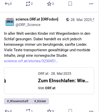
0
2
2
science.ORF.at [ORFodon]
28. Mai 2025
*
@
ORF_Science
In aller Welt werden Kinder mit Wiegenliedern in den 
Schlaf gesungen. Dabei handelt es sich jedoch 
keineswegs immer um beruhigende, sanfte Lieder. 
Viele Texte transportieren gewalttätige und morbide 
Inhalte, zeigt eine norwegische Studie. 
science.orf.at/stories/3230451
ORF.at
·
28. Mai 2025
Zum EInschlafen: Wiegenlieder haben mitunter brutale Texte
Von
ORF.at
#
_Wissenschaft
#
_Kinder
0
1
0