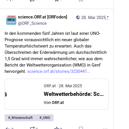
science.ORF.at [ORFodon]
28. Mai 2025
*
@
ORF_Science
In den kommenden fünf Jahren ist laut einer UNO-
Prognose voraussichtlich ein neuer globaler 
Temperaturhöchstwert zu erwarten. Auch das 
Überschreiten der Erderwärmung um durchschnittlich 
1,5 Grad wird immer wahrscheinlicher, wie aus dem 
Bericht der Weltwetterorganisation (WMO) in Genf 
hervorgeht. 
science.orf.at/stories/3230441
ORF.at
·
28. Mai 2025
Weltwetterbehörde: Schon bald neuer Temperaturrekord erwartet
Von
ORF.at
#
_Wissenschaft
#
_UNO