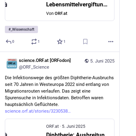
Lebensmittelvergiftung: Käse und Fisch besonders anfällig für Listerien
Von
ORF.at
#
_Wissenschaft
0
1
1
science.ORF.at [ORFodon]
5. Juni 2025
@
ORF_Science
Die Infektionswege des größten Diphtherie-Ausbruchs 
seit 70 Jahren in Westeuropa 2022 sind entlang von 
Migrationsrouten verlaufen. Das zeigt eine 
Spurensuche in Infektionsdaten. Betroffen waren 
hauptsächlich Geflüchtete. 
science.orf.at/stories/3230538
ORF.at
·
5. Juni 2025
Diphtherie: Ausbreitung entlang von Migrationsrouten