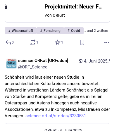
Projektmittel: Neuer Förderpreis für ME/CFS-Forschung
Von
ORF.at
#
_Wissenschaft
#
_Forschung
#
_Covid
… und 2 weitere
0
1
1
science.ORF.at [ORFodon]
4. Juni 2025
*
@
ORF_Science
Schönheit wird laut einer neuen Studie in 
unterschiedlichen Kulturkreisen anders bewertet. 
Während in westlichen Ländern Schönheit als Spiegel 
von Stärke und Kompetenz gelte, gebe es in Teilen 
Osteuropas und Asiens hingegen auch negative 
Assoziationen, etwa zu Inkompetenz, Misstrauen oder 
Versagen. 
science.orf.at/stories/3230531
ORF.at
·
4. Juni 2025