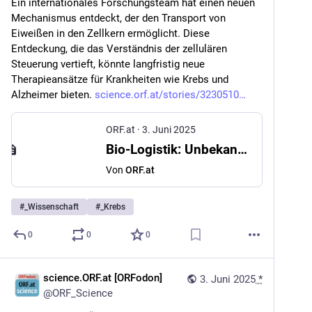
Ein internationales Forschungsteam hat einen neuen 
Mechanismus entdeckt, der den Transport von 
Eiweißen in den Zellkern ermöglicht. Diese 
Entdeckung, die das Verständnis der zellulären 
Steuerung vertieft, könnte langfristig neue 
Therapieansätze für Krankheiten wie Krebs und 
Alzheimer bieten. 
science.orf.at/stories/3230510
ORF.at
·
3. Juni 2025
Bio-Logistik: Unbekannter Transportweg ins Zellinnere entdeckt
Von
ORF.at
#
_Wissenschaft
#
_Krebs
0
0
0
science.ORF.at [ORFodon]
3. Juni 2025
*
@
ORF_Science