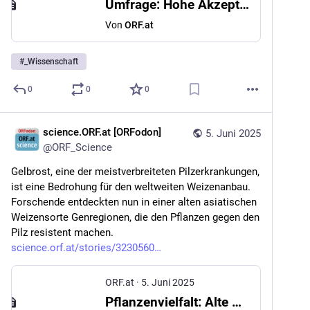
Umfrage: Hohe Akzeptanz für globale CO2-Abgabe
Von
ORF.at
#
_Wissenschaft
0
0
0
science.ORF.at [ORFodon]
5. Juni 2025
@
ORF_Science
Gelbrost, eine der meistverbreiteten Pilzerkrankungen, 
ist eine Bedrohung für den weltweiten Weizenanbau. 
Forschende entdeckten nun in einer alten asiatischen 
Weizensorte Genregionen, die den Pflanzen gegen den 
Pilz resistent machen. 
science.orf.at/stories/3230560
ORF.at
·
5. Juni 2025
Pflanzenvielfalt: Alte Gene schützen Weizen vor Pilzerkrankung