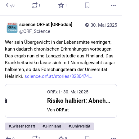
0
1
1
science.ORF.at [ORFodon]
30. Mai 2025
@
ORF_Science
Wer sein Übergewicht in der Lebensmitte verringert, 
kann dadurch chronischen Erkrankungen vorbeugen. 
Das ergab nun eine Langzeitstudie aus Finnland. Das 
Krankheitsrisiko lasse sich mit Normalgewicht sogar 
halbieren, so das Forschungsteam der Universität 
Helsinki. 
science.orf.at/stories/3230474
ORF.at
·
30. Mai 2025
Risiko halbiert: Abnehmen in Lebensmitte schützt vor Krankheiten
Von
ORF.at
#
_Wissenschaft
#
_Finnland
#
_Universität
0
2
0