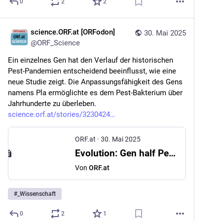
0
2
2
science.ORF.at [ORFodon]
30. Mai 2025
@
ORF_Science
Ein einzelnes Gen hat den Verlauf der historischen 
Pest-Pandemien entscheidend beeinflusst, wie eine 
neue Studie zeigt. Die Anpassungsfähigkeit des Gens 
namens Pla ermöglichte es dem Pest-Bakterium über 
Jahrhunderte zu überleben. 
science.orf.at/stories/3230424
ORF.at
·
30. Mai 2025
Evolution: Gen half Pest-Bakterium zu überleben
Von
ORF.at
#
_Wissenschaft
0
2
1