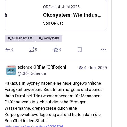
ORF.at
·
4. Juni 2025
Ökosystem: Wie Industrieabgase das Meer beeinflussen
Von
ORF.at
#
_Wissenschaft
#
_Ökosystem
0
0
0
science.ORF.at [ORFodon]
4. Juni 2025
@
ORF_Science
Kakadus in Sydney haben eine neue ungewöhnliche 
Fertigkeit erworben: Sie stillen morgens und abends 
ihren Durst bei Trinkwasserspendern für Menschen. 
Dafür setzen sie sich auf die hebelförmigen 
Wasserhähne, drehen diese durch eine 
Körpergewichtsverlagerung auf und halten dann die 
Schnäbel in den Strahl. 