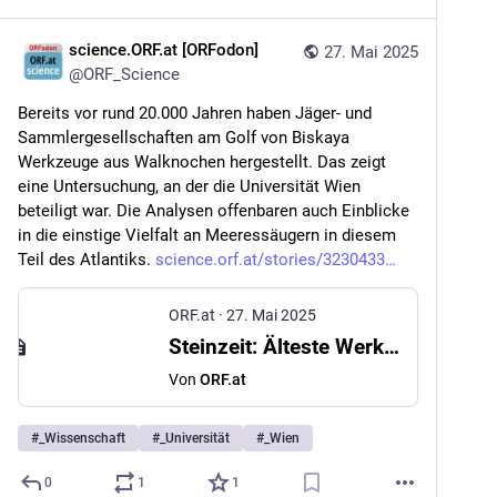
science.ORF.at [ORFodon]
27. Mai 2025
@
ORF_Science
Bereits vor rund 20.000 Jahren haben Jäger- und 
Sammlergesellschaften am Golf von Biskaya 
Werkzeuge aus Walknochen hergestellt. Das zeigt 
eine Untersuchung, an der die Universität Wien 
beteiligt war. Die Analysen offenbaren auch Einblicke 
in die einstige Vielfalt an Meeressäugern in diesem 
Teil des Atlantiks. 
science.orf.at/stories/3230433
ORF.at
·
27. Mai 2025
Steinzeit: Älteste Werkzeuge aus Walknochen entdeckt
Von
ORF.at
#
_Wissenschaft
#
_Universität
#
_Wien
0
1
1