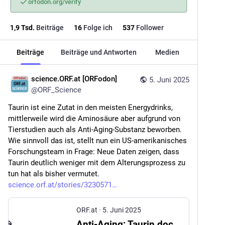
orfodon.org/verify
1,9
Tsd.
Beiträge
16
Folge ich
537
Follower
Beiträge
Beiträge und Antworten
Medien
science.ORF.at [ORFodon]
5. Juni 2025
@
ORF_Science
Taurin ist eine Zutat in den meisten Energydrinks, 
mittlerweile wird die Aminosäure aber aufgrund von 
Tierstudien auch als Anti-Aging-Substanz beworben. 
Wie sinnvoll das ist, stellt nun ein US-amerikanisches 
Forschungsteam in Frage: Neue Daten zeigen, dass 
Taurin deutlich weniger mit dem Alterungsprozess zu 
tun hat als bisher vermutet. 
science.orf.at/stories/3230571
ORF.at
·
5. Juni 2025
Anti-Aging: Taurin doch kein Verjüngungsmittel