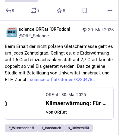
0
3
0
science.ORF.at [ORFodon]
30. Mai 2025
@
ORF_Science
Beim Erhalt der nicht polaren Gletschermasse geht es 
um jedes Zehntelgrad. Gelingt es, die Erderwärmung 
auf 1,5 Grad einzuschränken statt auf 2,7 Grad, könnte 
doppelt so viel Eis gerettet werden. Das zeigt eine 
Studie mit Beteiligung von Universität Innsbruck und 
ETH Zürich. 
science.orf.at/stories/3230478
ORF.at
·
30. Mai 2025
Klimaerwärmung: Für Gletscher zählt jedes Zehntelgrad
Von
ORF.at
#
_Wissenschaft
#
_Innsbruck
#
_Universität