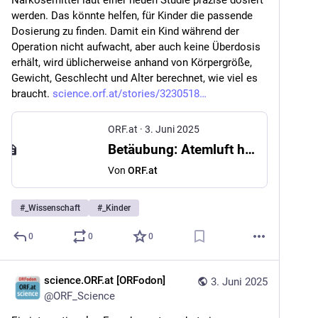
Narkosemittel laut einer neuen Studie präzise dosiert 
werden. Das könnte helfen, für Kinder die passende 
Dosierung zu finden. Damit ein Kind während der 
Operation nicht aufwacht, aber auch keine Überdosis 
erhält, wird üblicherweise anhand von Körpergröße, 
Gewicht, Geschlecht und Alter berechnet, wie viel es 
braucht. 
science.orf.at/stories/3230518
ORF.at
·
3. Juni 2025
Betäubung: Atemluft hilft bei Dosierung von Narkosemittel
Von
ORF.at
#
_Wissenschaft
#
_Kinder
0
0
0
science.ORF.at [ORFodon]
3. Juni 2025
@
ORF_Science