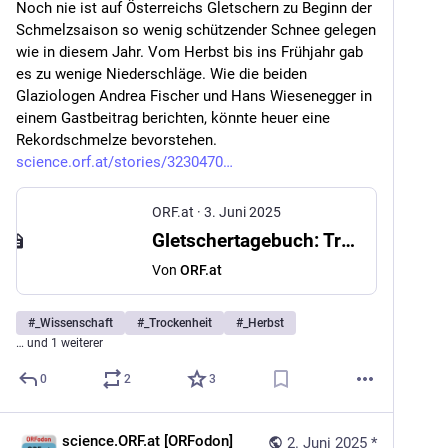
Noch nie ist auf Österreichs Gletschern zu Beginn der 
Schmelzsaison so wenig schützender Schnee gelegen 
wie in diesem Jahr. Vom Herbst bis ins Frühjahr gab 
es zu wenige Niederschläge. Wie die beiden 
Glaziologen Andrea Fischer und Hans Wiesenegger in 
einem Gastbeitrag berichten, könnte heuer eine 
Rekordschmelze bevorstehen. 
science.orf.at/stories/3230470
ORF.at
·
3. Juni 2025
Gletschertagebuch: Trockenheit lässt Gletscher rasant schmelzen
Von
ORF.at
#
_Wissenschaft
#
_Trockenheit
#
_Herbst
… und 1 weiterer
0
2
3
science.ORF.at [ORFodon]
2. Juni 2025
*