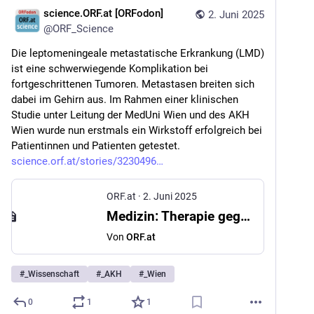
science.ORF.at [ORFodon]
2. Juni 2025
@
ORF_Science
Die leptomeningeale metastatische Erkrankung (LMD) 
ist eine schwerwiegende Komplikation bei 
fortgeschrittenen Tumoren. Metastasen breiten sich 
dabei im Gehirn aus. Im Rahmen einer klinischen 
Studie unter Leitung der MedUni Wien und des AKH 
Wien wurde nun erstmals ein Wirkstoff erfolgreich bei 
Patientinnen und Patienten getestet. 
science.orf.at/stories/3230496
ORF.at
·
2. Juni 2025
Medizin: Therapie gegen Hirnmetastasen erfolgreich getestet
Von
ORF.at
#
_Wissenschaft
#
_AKH
#
_Wien
0
1
1