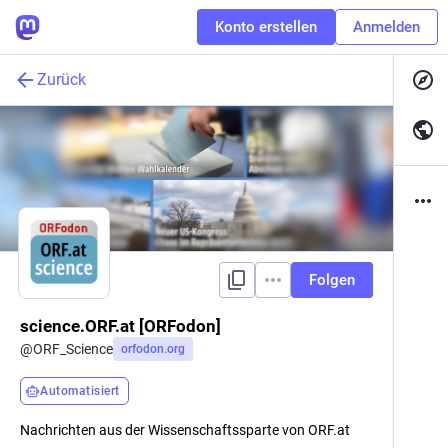
Konto erstellen
Anmelden
Zurück
Folgen
science.ORF.at [ORFodon]
@
ORF_Science
orfodon.org
Automatisiert
Nachrichten aus der Wissenschaftssparte von ORF.at