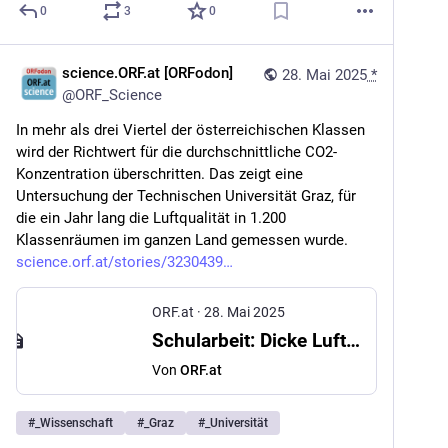
0
3
0
science.ORF.at [ORFodon]
28. Mai 2025
*
@
ORF_Science
In mehr als drei Viertel der österreichischen Klassen 
wird der Richtwert für die durchschnittliche CO2-
Konzentration überschritten. Das zeigt eine 
Untersuchung der Technischen Universität Graz, für 
die ein Jahr lang die Luftqualität in 1.200 
Klassenräumen im ganzen Land gemessen wurde. 
science.orf.at/stories/3230439
ORF.at
·
28. Mai 2025
Schularbeit: Dicke Luft in Österreichs Klassenzimmern
Von
ORF.at
#
_Wissenschaft
#
_Graz
#
_Universität