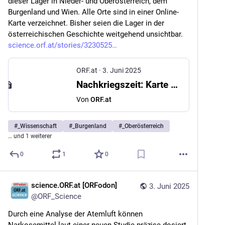
dieser Lager in Nieder- und Oberösterreich, dem 
Burgenland und Wien. Alle Orte sind in einer Online-
Karte verzeichnet. Bisher seien die Lager in der 
österreichischen Geschichte weitgehend unsichtbar. 
science.orf.at/stories/3230525
ORF.at
·
3. Juni 2025
Nachkriegszeit: Karte zeigt Lager in sowjetischer Besatzungszone
Von
ORF.at
#
_Wissenschaft
#
_Burgenland
#
_Oberösterreich
… und 1 weiterer
0
1
0
science.ORF.at [ORFodon]
3. Juni 2025
@
ORF_Science
Durch eine Analyse der Atemluft können 