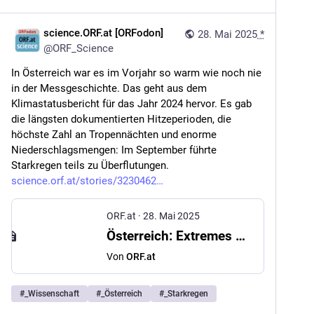
science.ORF.at [ORFodon]
28. Mai 2025
*
@
ORF_Science
In Österreich war es im Vorjahr so warm wie noch nie 
in der Messgeschichte. Das geht aus dem 
Klimastatusbericht für das Jahr 2024 hervor. Es gab 
die längsten dokumentierten Hitzeperioden, die 
höchste Zahl an Tropennächten und enorme 
Niederschlagsmengen: Im September führte 
Starkregen teils zu Überflutungen. 
science.orf.at/stories/3230462
ORF.at
·
28. Mai 2025
Österreich: Extremes Wetterjahr 2024
Von
ORF.at
#
_Wissenschaft
#
_Österreich
#
_Starkregen