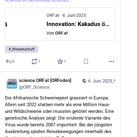
science.orf.at/stories/3230526
ORF.at
·
4. Juni 2025
Innovation: Kakadus öffnen Wasserspender mit Körpergewicht
Von
ORF.at
#
_Wissenschaft
0
1
1
science.ORF.at [ORFodon]
4. Juni 2025
*
@
ORF_Science
Die Afrikanische Schweinepest grassiert in Europa. 
Allein seit 2022 starben mehr als eine Million Haus- 
und Wildschweine oder mussten getötet werden. Eine 
genetische Analyse zeigt: Die virulente Variante des 
Virus wurde bereits 2007 importiert. Bei der jüngsten 
Ausbreitung spielen Reisebewegungen innerhalb des 