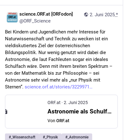
science.ORF.at [ORFodon]
2. Juni 2025
*
@
ORF_Science
Bei Kindern und Jugendlichen mehr Interesse für 
Naturwissenschaft und Technik zu wecken ist ein 
vieldiskutiertes Ziel der österreichischen 
Bildungspolitik. Nur wenig genutzt wird dabei die 
Astronomie, die laut Fachleuten sogar ein ideales 
Schulfach wäre. Denn mit ihrem breiten Spektrum – 
von der Mathematik bis zur Philosophie – sei 
Astronomie sehr viel mehr als „nur Physik mit 
Sternen“. 
science.orf.at/stories/3229971
ORF.at
·
2. Juni 2025
Astronomie als Schulfach: „Mehr als nur Physik mit Sternen“
Von
ORF.at
#
_Wissenschaft
#
_Physik
#
_Astronomie