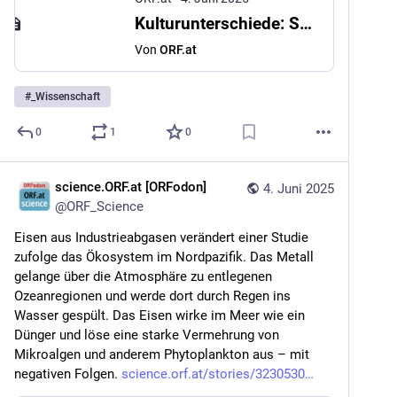
Kulturunterschiede: Schönheit nicht überall gleich vorteilhaft
Von
ORF.at
#
_Wissenschaft
0
1
0
science.ORF.at [ORFodon]
4. Juni 2025
@
ORF_Science
Eisen aus Industrieabgasen verändert einer Studie 
zufolge das Ökosystem im Nordpazifik. Das Metall 
gelange über die Atmosphäre zu entlegenen 
Ozeanregionen und werde dort durch Regen ins 
Wasser gespült. Das Eisen wirke im Meer wie ein 
Dünger und löse eine starke Vermehrung von 
Mikroalgen und anderem Phytoplankton aus – mit 
negativen Folgen. 
science.orf.at/stories/3230530