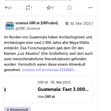
0
1
0
science.ORF.at [ORFodon]
30. Mai 2025
*
@
ORF_Science
Im Norden von Guatemala haben Archäologinnen und 
Archäologen eine rund 2.900 Jahre alte Maya-Stätte 
entdeckt. Das Forschungsteam gab dem Ort den 
Namen „Los Abuelos“ (Die Großeltern), weil dort auch 
zwei menschenähnliche Steinskulpturen gefunden 
wurden. Vermutlich waren diese einem Ahnenkult 
gewidmet. 
science.orf.at/stories/3230483
ORF.at
·
30. Mai 2025
Guatemala: Fast 3.000 Jahre alte Maya-Stätte entdeckt
Von
ORF.at
#
_Wissenschaft