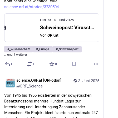
Kontinents eine wichtige Rolle. 
science.orf.at/stories/3230504
ORF.at
·
4. Juni 2025
Schweinepest: Virusstamm schon lange in Europa
Von
ORF.at
#
_Wissenschaft
#
_Europa
#
_Schweinepest
… und 1 weiterer
1
1
0
science.ORF.at [ORFodon]
3. Juni 2025
@
ORF_Science
Von 1945 bis 1955 existierten in der sowjetischen 
Besatzungszone mehrere Hundert Lager zur 
Internierung und Unterbringung Zehntausender 
Menschen. Ein Projekt identifizierte nun erstmals 247 