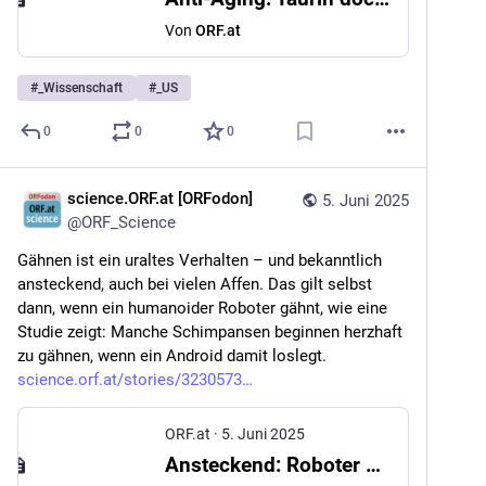
Von
ORF.at
#
_Wissenschaft
#
_US
0
0
0
science.ORF.at [ORFodon]
5. Juni 2025
@
ORF_Science
Gähnen ist ein uraltes Verhalten – und bekanntlich 
ansteckend, auch bei vielen Affen. Das gilt selbst 
dann, wenn ein humanoider Roboter gähnt, wie eine 
Studie zeigt: Manche Schimpansen beginnen herzhaft 
zu gähnen, wenn ein Android damit loslegt. 
science.orf.at/stories/3230573
ORF.at
·
5. Juni 2025
Ansteckend: Roboter bringt Affen zum Gähnen