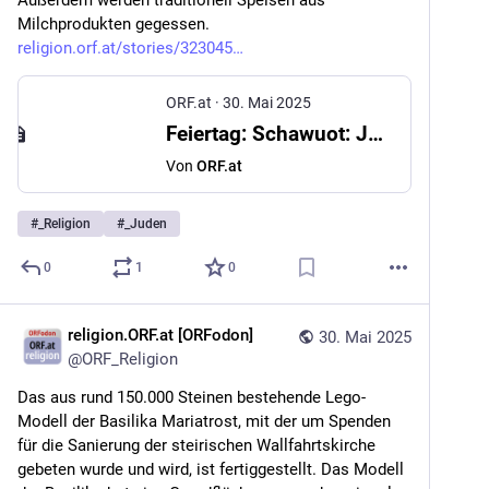
Außerdem werden traditionell Speisen aus 
Milchprodukten gegessen. 
religion.orf.at/stories/323045
ORF.at
·
30. Mai 2025
Feiertag: Schawuot: Juden feiern Übergabe der Torah
Von
ORF.at
#
_Religion
#
_Juden
0
1
0
religion.ORF.at [ORFodon]
30. Mai 2025
@
ORF_Religion
Das aus rund 150.000 Steinen bestehende Lego-
Modell der Basilika Mariatrost, mit der um Spenden 
für die Sanierung der steirischen Wallfahrtskirche 
gebeten wurde und wird, ist fertiggestellt. Das Modell 