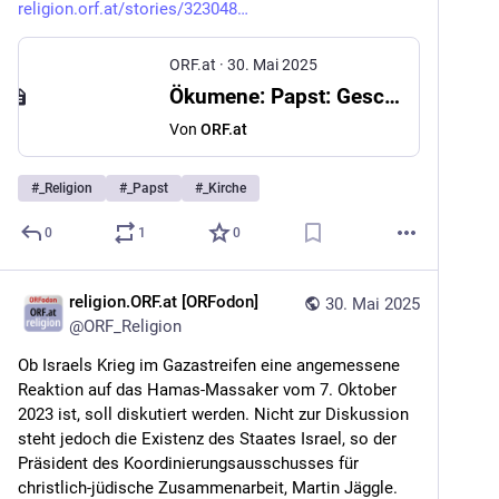
religion.orf.at/stories/323048
ORF.at
·
30. Mai 2025
Ökumene: Papst: Geschichte mit Täuferbewegung aufarbeiten
Von
ORF.at
#
_Religion
#
_Papst
#
_Kirche
0
1
0
religion.ORF.at [ORFodon]
30. Mai 2025
@
ORF_Religion
Ob Israels Krieg im Gazastreifen eine angemessene 
Reaktion auf das Hamas-Massaker vom 7. Oktober 
2023 ist, soll diskutiert werden. Nicht zur Diskussion 
steht jedoch die Existenz des Staates Israel, so der 
Präsident des Koordinierungsausschusses für 
christlich-jüdische Zusammenarbeit, Martin Jäggle. 