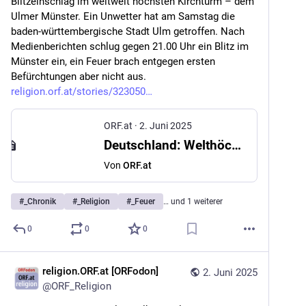
Blitzeinschlag im weltweit höchsten Kirchturm – dem 
Ulmer Münster. Ein Unwetter hat am Samstag die 
baden-württembergische Stadt Ulm getroffen. Nach 
Medienberichten schlug gegen 21.00 Uhr ein Blitz im 
Münster ein, ein Feuer brach entgegen ersten 
Befürchtungen aber nicht aus. 
religion.orf.at/stories/323050
ORF.at
·
2. Juni 2025
Deutschland: Welthöchster Kirchturm vom Blitz getroffen
Von
ORF.at
#
_Chronik
#
_Religion
#
_Feuer
… und 1 weiterer
0
0
0
religion.ORF.at [ORFodon]
2. Juni 2025
@
ORF_Religion