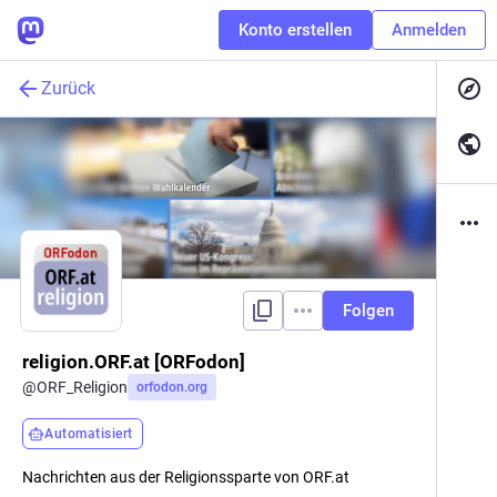
Konto erstellen
Anmelden
Zurück
Folgen
religion.ORF.at [ORFodon]
@
ORF_Religion
orfodon.org
Automatisiert
Nachrichten aus der Religionssparte von ORF.at