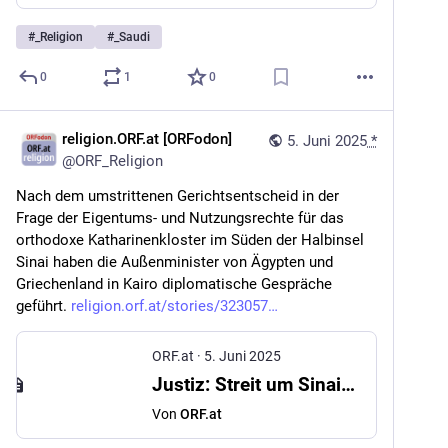
#
_Religion
#
_Saudi
0
1
0
religion.ORF.at [ORFodon]
5. Juni 2025
*
@
ORF_Religion
Nach dem umstrittenen Gerichtsentscheid in der 
Frage der Eigentums- und Nutzungsrechte für das 
orthodoxe Katharinenkloster im Süden der Halbinsel 
Sinai haben die Außenminister von Ägypten und 
Griechenland in Kairo diplomatische Gespräche 
geführt. 
religion.orf.at/stories/323057
ORF.at
·
5. Juni 2025
Justiz: Streit um Sinai-Kloster: Griechischer Außenminister in Kairo
Von
ORF.at