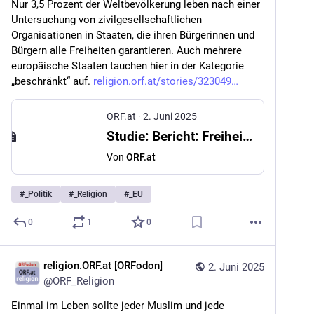
Nur 3,5 Prozent der Weltbevölkerung leben nach einer 
Untersuchung von zivilgesellschaftlichen 
Organisationen in Staaten, die ihren Bürgerinnen und 
Bürgern alle Freiheiten garantieren. Auch mehrere 
europäische Staaten tauchen hier in der Kategorie 
„beschränkt“ auf. 
religion.orf.at/stories/323049
ORF.at
·
2. Juni 2025
Studie: Bericht: Freiheitsrechte nicht in allen EU-Staaten garantiert
Von
ORF.at
#
_Politik
#
_Religion
#
_EU
0
1
0
religion.ORF.at [ORFodon]
2. Juni 2025
@
ORF_Religion
Einmal im Leben sollte jeder Muslim und jede 