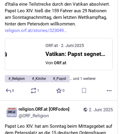
d’Italia eine Teilstrecke durch den Vatikan absolviert. 
Papst Leo XIV. hieß die 159 Fahrer aus 29 Nationen 
am Sonntagnachmittag, dem letzten Wettkampftag, 
hinter dem Petersdom willkommen. 
religion.orf.at/stories/323049
ORF.at
·
2. Juni 2025
Vatikan: Papst segnete Giro d’Italia: „Immer willkommen in Kirche“
Von
ORF.at
#
_Religion
#
_Kirche
#
_Papst
… und 1 weiterer
0
1
0
religion.ORF.at [ORFodon]
2. Juni 2025
@
ORF_Religion
Papst Leo XIV. hat am Sonntag beim Mittagsgebet auf 
dem Petersplatz an die 15 deutschen Ordensfrauen 