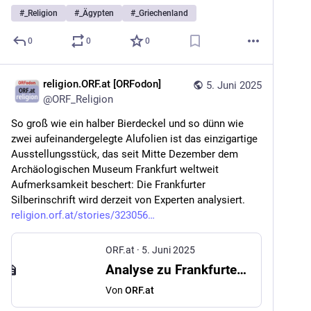
#
_Religion
#
_Ägypten
#
_Griechenland
0
0
0
religion.ORF.at [ORFodon]
5. Juni 2025
@
ORF_Religion
So groß wie ein halber Bierdeckel und so dünn wie 
zwei aufeinandergelegte Alufolien ist das einzigartige 
Ausstellungsstück, das seit Mitte Dezember dem 
Archäologischen Museum Frankfurt weltweit 
Aufmerksamkeit beschert: Die Frankfurter 
Silberinschrift wird derzeit von Experten analysiert. 
religion.orf.at/stories/323056
ORF.at
·
5. Juni 2025
Analyse zu Frankfurter Silberamulett läuft
Von
ORF.at