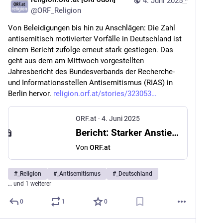
4. Juni 2025
*
@
ORF_Religion
Von Beleidigungen bis hin zu Anschlägen: Die Zahl 
antisemitisch motivierter Vorfälle in Deutschland ist 
einem Bericht zufolge erneut stark gestiegen. Das 
geht aus dem am Mittwoch vorgestellten 
Jahresbericht des Bundesverbands der Recherche- 
und Informationsstellen Antisemitismus (RIAS) in 
Berlin hervor. 
religion.orf.at/stories/323053
ORF.at
·
4. Juni 2025
Bericht: Starker Anstieg von Antisemitismus in Deutschland
Von
ORF.at
#
_Religion
#
_Antisemitismus
#
_Deutschland
… und 1 weiterer
0
1
0