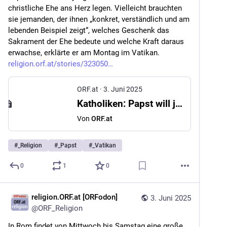
christliche Ehe ans Herz legen. Vielleicht brauchten 
sie jemanden, der ihnen „konkret, verständlich und am 
lebenden Beispiel zeigt“, welches Geschenk das 
Sakrament der Ehe bedeute und welche Kraft daraus 
erwachse, erklärte er am Montag im Vatikan. 
religion.orf.at/stories/323050
ORF.at
·
3. Juni 2025
Katholiken: Papst will junge Paare zu kirchlicher Heirat motivieren
Von
ORF.at
#
_Religion
#
_Papst
#
_Vatikan
0
1
0
religion.ORF.at [ORFodon]
3. Juni 2025
@
ORF_Religion
In Rom findet von Mittwoch bis Samstag eine große 