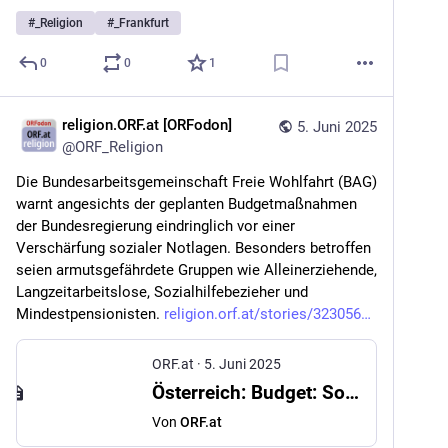
#
_Religion
#
_Frankfurt
0
0
1
religion.ORF.at [ORFodon]
5. Juni 2025
@
ORF_Religion
Die Bundesarbeitsgemeinschaft Freie Wohlfahrt (BAG) 
warnt angesichts der geplanten Budgetmaßnahmen 
der Bundesregierung eindringlich vor einer 
Verschärfung sozialer Notlagen. Besonders betroffen 
seien armutsgefährdete Gruppen wie Alleinerziehende, 
Langzeitarbeitslose, Sozialhilfebezieher und 
Mindestpensionisten. 
religion.orf.at/stories/323056
ORF.at
·
5. Juni 2025
Österreich: Budget: Soziale Organisationen fordern Nachbesserungen
Von
ORF.at