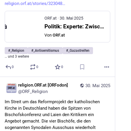
religion.orf.at/stories/323048
ORF.at
·
30. Mai 2025
Politik: Experte: Zwischen legitimer Kritik und Antisemitismus unterscheiden
Von
ORF.at
#
_Religion
#
_Antisemitismus
#
_Gazastreifen
… und 3 weitere
0
0
0
religion.ORF.at [ORFodon]
30. Mai 2025
@
ORF_Religion
Im Streit um das Reformprojekt der katholischen 
Kirche in Deutschland haben die Spitzen von 
Bischofskonferenz und Laien den Kritikern ein 
Angebot gemacht. Die vier Bischöfe, die den 
sogenannten Synodalen Ausschuss wiederholt 