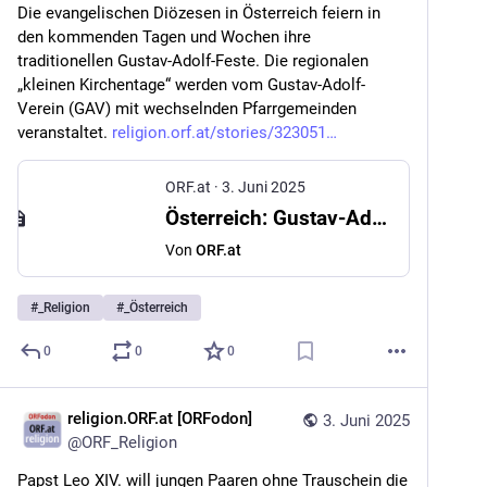
Die evangelischen Diözesen in Österreich feiern in 
den kommenden Tagen und Wochen ihre 
traditionellen Gustav-Adolf-Feste. Die regionalen 
„kleinen Kirchentage“ werden vom Gustav-Adolf-
Verein (GAV) mit wechselnden Pfarrgemeinden 
veranstaltet. 
religion.orf.at/stories/323051
ORF.at
·
3. Juni 2025
Österreich: Gustav-Adolf-Feste: Evangelische Diözesen feiern Kirchentage
Von
ORF.at
#
_Religion
#
_Österreich
0
0
0
religion.ORF.at [ORFodon]
3. Juni 2025
@
ORF_Religion
Papst Leo XIV. will jungen Paaren ohne Trauschein die 