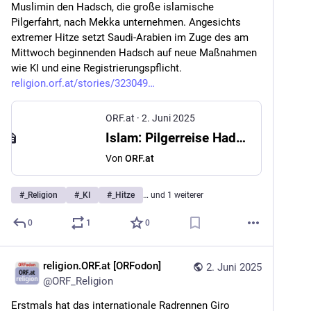
Muslimin den Hadsch, die große islamische 
Pilgerfahrt, nach Mekka unternehmen. Angesichts 
extremer Hitze setzt Saudi-Arabien im Zuge des am 
Mittwoch beginnenden Hadsch auf neue Maßnahmen 
wie KI und eine Registrierungspflicht. 
religion.orf.at/stories/323049
ORF.at
·
2. Juni 2025
Islam: Pilgerreise Hadsch mit KI und Registrierung
Von
ORF.at
#
_Religion
#
_KI
#
_Hitze
… und 1 weiterer
0
1
0
religion.ORF.at [ORFodon]
2. Juni 2025
@
ORF_Religion
Erstmals hat das internationale Radrennen Giro 