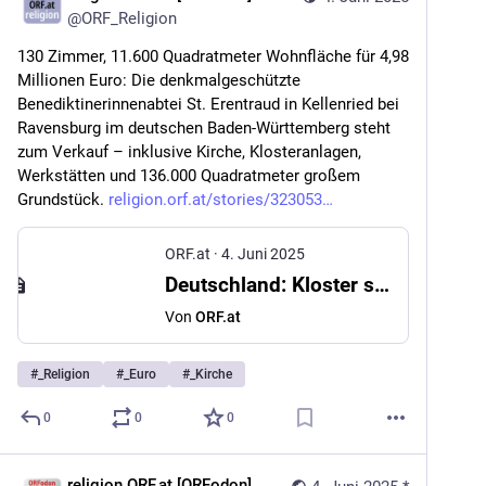
@
ORF_Religion
130 Zimmer, 11.600 Quadratmeter Wohnfläche für 4,98 
Millionen Euro: Die denkmalgeschützte 
Benediktinerinnenabtei St. Erentraud in Kellenried bei 
Ravensburg im deutschen Baden-Württemberg steht 
zum Verkauf – inklusive Kirche, Klosteranlagen, 
Werkstätten und 136.000 Quadratmeter großem 
Grundstück. 
religion.orf.at/stories/323053
ORF.at
·
4. Juni 2025
Deutschland: Kloster steht im Internet zum Verkauf
Von
ORF.at
#
_Religion
#
_Euro
#
_Kirche
0
0
0
religion.ORF.at [ORFodon]