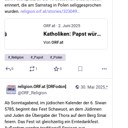
erinnert, die am Samstag in Polen seliggesprochen 
wurden. 
religion.orf.at/stories/323049
ORF.at
·
2. Juni 2025
Katholiken: Papst würdigt 15 seliggesprochen Ordensfrauen
Von
ORF.at
#
_Religion
#
_Papst
#
_Polen
0
1
0
religion.ORF.at [ORFodon]
30. Mai 2025
*
@
ORF_Religion
Ab Sonntagabend, im jüdischen Kalender der 6. Siwan 
5785, beginnt das Fest Schawuot, an dem Jüdinnen 
und Juden die Übergabe der Thora auf dem Berg Sinai 
feiern. Das Fest ist gleichzeitig ein Erntedankfest. 