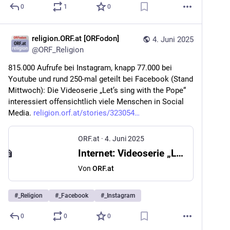
0
1
0
religion.ORF.at [ORFodon]
4. Juni 2025
@
ORF_Religion
815.000 Aufrufe bei Instagram, knapp 77.000 bei 
Youtube und rund 250-mal geteilt bei Facebook (Stand 
Mittwoch): Die Videoserie „Let’s sing with the Pope“ 
interessiert offensichtlich viele Menschen in Social 
Media. 
religion.orf.at/stories/323054
ORF.at
·
4. Juni 2025
Internet: Videoserie „Let’s sing with the Pope“
Von
ORF.at
#
_Religion
#
_Facebook
#
_Instagram
0
0
0