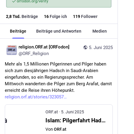
orfodon.org/verify
2,8
Tsd.
Beiträge
16
Folge ich
119
Follower
Beiträge
Beiträge und Antworten
Medien
religion.ORF.at [ORFodon]
5. Juni 2025
@
ORF_Religion
Mehr als 1,5 Millionen Pilgerinnen und Pilger haben 
sich zum diesjährigen Hadsch in Saudi-Arabien 
eingefunden, so ein Regierungssprecher. Am 
Mittwoch wanderten die Pilger zum Berg Arafat, damit 
erreicht die Reise ihren Höhepunkt. 
religion.orf.at/stories/323057
ORF.at
·
5. Juni 2025
Islam: Pilgerfahrt Hadsch erreicht Höhepunkt
Von
ORF.at