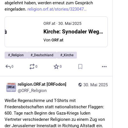
abgelehnt haben, werden erneut zum Gespräch 
eingeladen. 
religion.orf.at/stories/323047
ORF.at
·
30. Mai 2025
Kirche: Synodaler Weg in Deutschland: Neues Gesprächsangebot
Von
ORF.at
#
_Religion
#
_Deutschland
#
_Kirche
0
0
0
religion.ORF.at [ORFodon]
30. Mai 2025
@
ORF_Religion
Weiße Regenschirme und T-Shirts mit 
Friedensbotschaften statt nationalistischer Flaggen: 
600. Tage nach Beginn des Gaza-Kriegs luden 
Vertreter verschiedener Religionen zu einem Zug von 
der Jerusalemer Innenstadt in Richtung Altstadt ein. 