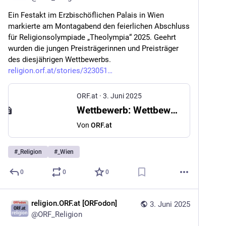
Ein Festakt im Erzbischöflichen Palais in Wien 
markierte am Montagabend den feierlichen Abschluss 
für Religionsolympiade „Theolympia“ 2025. Geehrt 
wurden die jungen Preisträgerinnen und Preisträger 
des diesjährigen Wettbewerbs. 
religion.orf.at/stories/323051
ORF.at
·
3. Juni 2025
Wettbewerb: Wettbewerb „Theolympia“: Sieger gekürt
Von
ORF.at
#
_Religion
#
_Wien
0
0
0
religion.ORF.at [ORFodon]
3. Juni 2025
@
ORF_Religion