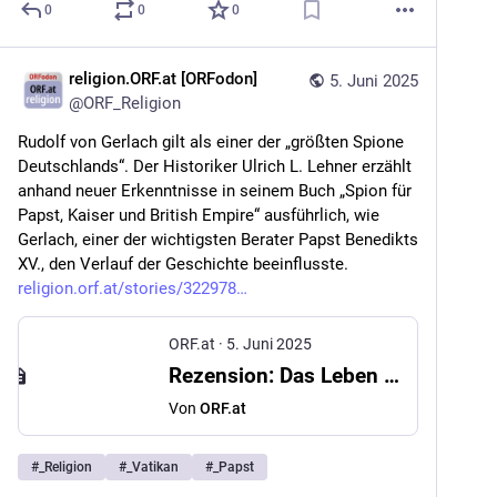
0
0
0
religion.ORF.at [ORFodon]
5. Juni 2025
@
ORF_Religion
Rudolf von Gerlach gilt als einer der „größten Spione 
Deutschlands“. Der Historiker Ulrich L. Lehner erzählt 
anhand neuer Erkenntnisse in seinem Buch „Spion für 
Papst, Kaiser und British Empire“ ausführlich, wie 
Gerlach, einer der wichtigsten Berater Papst Benedikts 
XV., den Verlauf der Geschichte beeinflusste. 
religion.orf.at/stories/322978
ORF.at
·
5. Juni 2025
Rezension: Das Leben eines Spions im Vatikan
Von
ORF.at
#
_Religion
#
_Vatikan
#
_Papst