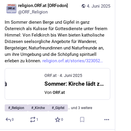
religion.ORF.at [ORFodon]
4. Juni 2025
@
ORF_Religion
Im Sommer dienen Berge und Gipfel in ganz 
Österreich als Kulisse für Gottesdienste unter freiem 
Himmel: Von Feldkirch bis Wien bieten katholische 
Diözesen seelsorgliche Angebote für Wanderer, 
Bergsteiger, Naturfreundinnen und Naturfreunde an, 
um ihre Umgebung und die Schöpfung spirituell 
erleben zu können. 
religion.orf.at/stories/323052
ORF.at
·
4. Juni 2025
Sommer: Kirche lädt zu Berg- und Gipfelmessen
Von
ORF.at
#
_Religion
#
_Kirche
#
_Gipfel
… und 3 weitere
0
1
0