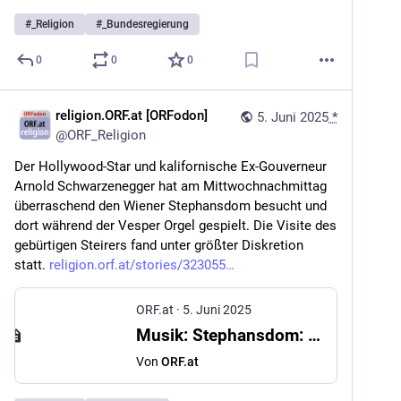
#
_Religion
#
_Bundesregierung
0
0
0
religion.ORF.at [ORFodon]
5. Juni 2025
*
@
ORF_Religion
Der Hollywood-Star und kalifornische Ex-Gouverneur 
Arnold Schwarzenegger hat am Mittwochnachmittag 
überraschend den Wiener Stephansdom besucht und 
dort während der Vesper Orgel gespielt. Die Visite des 
gebürtigen Steirers fand unter größter Diskretion 
statt. 
religion.orf.at/stories/323055
ORF.at
·
5. Juni 2025
Musik: Stephansdom: Arnold Schwarzenegger spielte auf Riesenorgel
Von
ORF.at