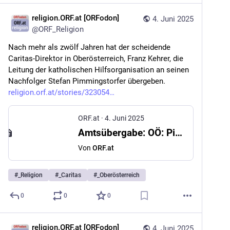
religion.ORF.at [ORFodon]
4. Juni 2025
@
ORF_Religion
Nach mehr als zwölf Jahren hat der scheidende 
Caritas-Direktor in Oberösterreich, Franz Kehrer, die 
Leitung der katholischen Hilfsorganisation an seinen 
Nachfolger Stefan Pimmingstorfer übergeben. 
religion.orf.at/stories/323054
ORF.at
·
4. Juni 2025
Amtsübergabe: OÖ: Pimmingstorfer übernimmt Caritas-Leitung
Von
ORF.at
#
_Religion
#
_Caritas
#
_Oberösterreich
0
0
0
religion.ORF.at [ORFodon]
4. Juni 2025