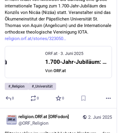
internationale Tagung zum 1.700-Jahr-Jubiläum des 
Konzils von Nicäa (Nizäa) statt. Veranstalter sind das 
Ökumeneinstitut der Päpstlichen Universität St. 
Thomas von Aquin (Angelicum) und die Internationale 
orthodoxe theologische Vereinigung IOTA. 
religion.orf.at/stories/323050
ORF.at
·
3. Juni 2025
1.700-Jahr-Jubiläum: Konzil von Nicäa: Internationale Tagung in Rom
Von
ORF.at
#
_Religion
#
_Universität
0
0
0
religion.ORF.at [ORFodon]
2. Juni 2025
@
ORF_Religion