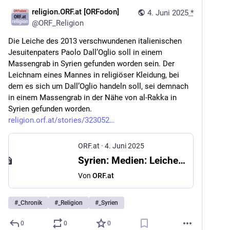
religion.ORF.at [ORFodon]
4. Juni 2025
*
@
ORF_Religion
Die Leiche des 2013 verschwundenen italienischen 
Jesuitenpaters Paolo Dall’Oglio soll in einem 
Massengrab in Syrien gefunden worden sein. Der 
Leichnam eines Mannes in religiöser Kleidung, bei 
dem es sich um Dall’Oglio handeln soll, sei demnach 
in einem Massengrab in der Nähe von al-Rakka in 
Syrien gefunden worden. 
religion.orf.at/stories/323052
ORF.at
·
4. Juni 2025
Syrien: Medien: Leiche von verschwundenem Jesuitenpater gefunden
Von
ORF.at
#
_Chronik
#
_Religion
#
_Syrien
0
0
0