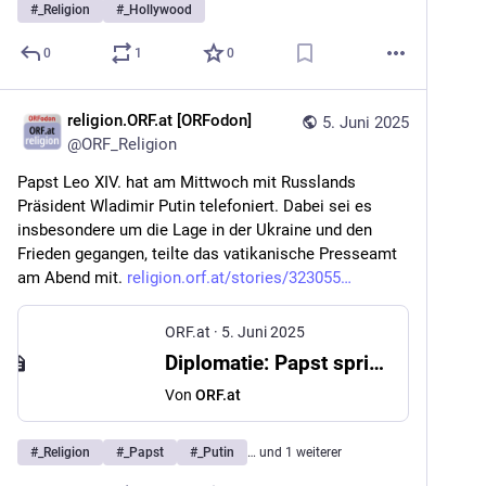
#
_Religion
#
_Hollywood
0
1
0
religion.ORF.at [ORFodon]
5. Juni 2025
@
ORF_Religion
Papst Leo XIV. hat am Mittwoch mit Russlands 
Präsident Wladimir Putin telefoniert. Dabei sei es 
insbesondere um die Lage in der Ukraine und den 
Frieden gegangen, teilte das vatikanische Presseamt 
am Abend mit. 
religion.orf.at/stories/323055
ORF.at
·
5. Juni 2025
Diplomatie: Papst spricht mit Putin über Frieden in der Ukraine
Von
ORF.at
#
_Religion
#
_Papst
#
_Putin
… und 1 weiterer