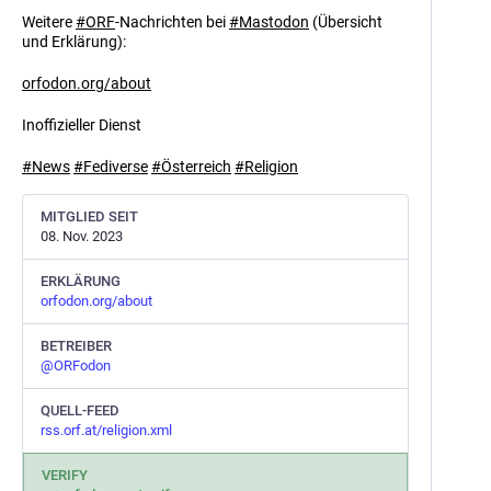
Weitere
#
ORF
-Nachrichten bei
#
Mastodon
(Übersicht
und Erklärung):
orfodon.org/about
Inoffizieller Dienst
#
News
#
Fediverse
#
Österreich
#
Religion
MITGLIED SEIT
08. Nov. 2023
ERKLÄRUNG
orfodon.org/about
BETREIBER
@
ORFodon
QUELL-FEED
rss.orf.at/religion.xml
VERIFY