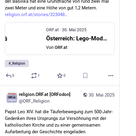
der Basilika hat eine Grundfläche von rund zwei mal 
zwei Meter und eine Höhe von gut 1,2 Metern. 
religion.orf.at/stories/323048
ORF.at
·
30. Mai 2025
Österreich: Lego-Modell von Basilika Mariatrost fertig
Von
ORF.at
#
_Religion
0
1
0
religion.ORF.at [ORFodon]
30. Mai 2025
@
ORF_Religion
Papst Leo XIV. hat die Täuferbewegung zum 500-Jahr-
Gedenken ihres Ursprungs zur Versöhnung mit der 
katholischen Kirche und zu einer gemeinsamen 
Aufarbeitung der Geschichte eingeladen. 