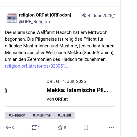
religion.ORF.at [ORFodon]
4. Juni 2025
*
@
ORF_Religion
Die islamische Wallfahrt Hadsch hat am Mittwoch 
begonnen. Die Pilgerreise ist religiöse Pflicht für 
gläubige Musliminnen und Muslime, jedes Jahr fahren 
Menschen aus aller Welt nach Mekka (Saudi-Arabien), 
um an den Zeremonien des Hadsch teilzunehmen. 
religion.orf.at/stories/323051
ORF.at
·
4. Juni 2025
Mekka: Islamische Pilgerreise Hadsch hat begonnen
Von
ORF.at
#
_Religion
#
_Muslime
#
_Saudi
0
1
0