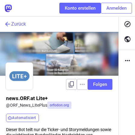
Konto erstellen
Anmelden
Zurück
Folgen
news.ORF.at Lite+
@
ORF_News_LitePlus
orfodon.org
Automatisiert
Dieser Bot teilt nur die Ticker- und Storymeldungen sowie