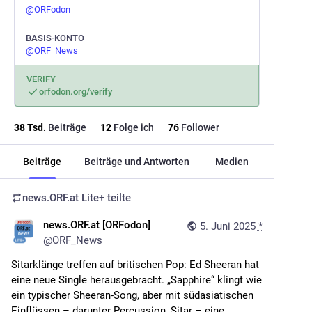
@
ORFodon
BASIS-KONTO
@
ORF_News
VERIFY
orfodon.org/verify
38
Tsd.
Beiträge
12
Folge ich
76
Follower
Beiträge
Beiträge und Antworten
Medien
news.ORF.at Lite+
teilte
news.ORF.at [ORFodon]
5. Juni 2025
*
@
ORF_News
Sitarklänge treffen auf britischen Pop: Ed Sheeran hat 
eine neue Single herausgebracht. „Sapphire“ klingt wie 
ein typischer Sheeran-Song, aber mit südasiatischen 
Einflüssen – darunter Percussion, Sitar – eine 