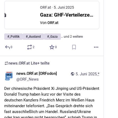
ORF.at
·
5. Juni 2025
Gaza: GHF-Verteilerzentren wieder geöffnet
Von
ORF.at
#
_Politik
#
_Ausland
#
_Gaza
… und 2 weitere
0
2
0
news.ORF.at Lite+
teilte
news.ORF.at [ORFodon]
5. Juni 2025
*
@
ORF_News
Der chinesische Präsident Xi Jinping und US-Präsident 
Donald Trump haben kurz vor der Visite des 
deutschen Kanzlers Friedrich Merz im Weißen Haus 
miteinander telefoniert. „Das Gespräch drehte sich 
fast ausschließlich um Handel. Russland/Ukraine 
oder Iran wurden nicht besprochen“, schrieb Trump in 