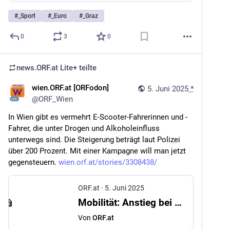
#
_Sport
#
_Euro
#
_Graz
0
3
0
news.ORF.at Lite+
teilte
wien.ORF.at [ORFodon]
5. Juni 2025
*
@
ORF_Wien
In Wien gibt es vermehrt E-Scooter-Fahrerinnen und -
Fahrer, die unter Drogen und Alkoholeinfluss 
unterwegs sind. Die Steigerung beträgt laut Polizei 
über 200 Prozent. Mit einer Kampagne will man jetzt 
gegensteuern. 
wien.orf.at/stories/3308438/
ORF.at
·
5. Juni 2025
Mobilität: Anstieg bei E-Scooter Unfällen unter Drogen
Von
ORF.at