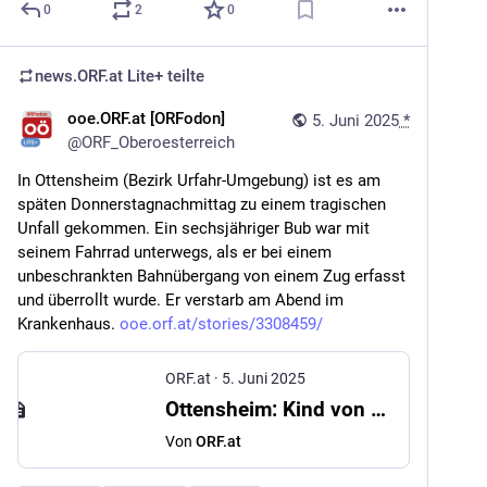
0
2
0
news.ORF.at Lite+
teilte
ooe.ORF.at [ORFodon]
5. Juni 2025
*
@
ORF_Oberoesterreich
In Ottensheim (Bezirk Urfahr-Umgebung) ist es am 
späten Donnerstagnachmittag zu einem tragischen 
Unfall gekommen. Ein sechsjähriger Bub war mit 
seinem Fahrrad unterwegs, als er bei einem 
unbeschrankten Bahnübergang von einem Zug erfasst 
und überrollt wurde. Er verstarb am Abend im 
Krankenhaus. 
ooe.orf.at/stories/3308459/
ORF.at
·
5. Juni 2025
Ottensheim: Kind von Zug erfasst: Schwer verletzt
Von
ORF.at