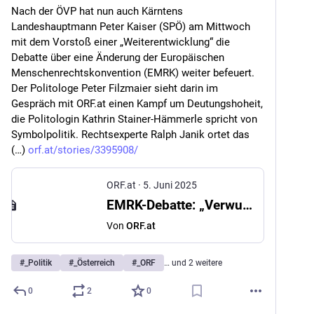
Nach der ÖVP hat nun auch Kärntens 
Landeshauptmann Peter Kaiser (SPÖ) am Mittwoch 
mit dem Vorstoß einer „Weiterentwicklung“ die 
Debatte über eine Änderung der Europäischen 
Menschenrechtskonvention (EMRK) weiter befeuert. 
Der Politologe Peter Filzmaier sieht darin im 
Gespräch mit ORF.at einen Kampf um Deutungshoheit, 
die Politologin Kathrin Stainer-Hämmerle spricht von 
Symbolpolitik. Rechtsexperte Ralph Janik ortet das 
(…) 
orf.at/stories/3395908/
ORF.at
·
5. Juni 2025
EMRK-Debatte: „Verwunderlicher“ Kampf um Deutungshoheit
Von
ORF.at
#
_Politik
#
_Österreich
#
_ORF
… und 2 weitere
0
2
0