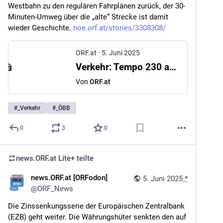
Westbahn zu den regulären Fahrplänen zurück, der 30-
Minuten-Umweg über die „alte“ Strecke ist damit 
wieder Geschichte. 
noe.orf.at/stories/3308308/
ORF.at
·
5. Juni 2025
Verkehr: Tempo 230 auf Westbahnstrecke vor Comeback
Von
ORF.at
#
_Verkehr
#
_ÖBB
0
3
0
news.ORF.at Lite+
teilte
news.ORF.at [ORFodon]
5. Juni 2025
*
@
ORF_News
Die Zinssenkungsserie der Europäischen Zentralbank 
(EZB) geht weiter. Die Währungshüter senkten den auf 