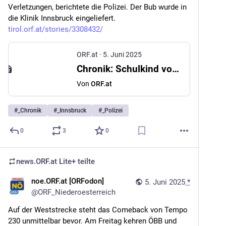
Verletzungen, berichtete die Polizei. Der Bub wurde in 
die Klinik Innsbruck eingeliefert. 
tirol.orf.at/stories/3308432/
ORF.at
·
5. Juni 2025
Chronik: Schulkind von LKW erfasst
Von
ORF.at
#
_Chronik
#
_Innsbruck
#
_Polizei
0
3
0
news.ORF.at Lite+
teilte
noe.ORF.at [ORFodon]
5. Juni 2025
*
@
ORF_Niederoesterreich
Auf der Weststrecke steht das Comeback von Tempo 
230 unmittelbar bevor. Am Freitag kehren ÖBB und 