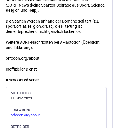
die wichtigsten Bundesländer-Nachrichten von
@
ORF_News
(keine Sparten-Beiträge aus Sport, Science,
Religion und Help).
Die Sparten werden anhand der Domäne gefiltert (z.B.
sport.orf.at, religion.orf.at), die Filterung ist
dementsprechend nicht gänzlich lückenlos.
Weitere
#
ORF
-Nachrichten bei
#
Mastodon
(Übersicht
und Erklärung):
orfodon.org/about
Inoffizieller Dienst
#
News
#
Fediverse
MITGLIED SEIT
11. Nov. 2023
ERKLÄRUNG
orfodon.org/about
BETREIBER