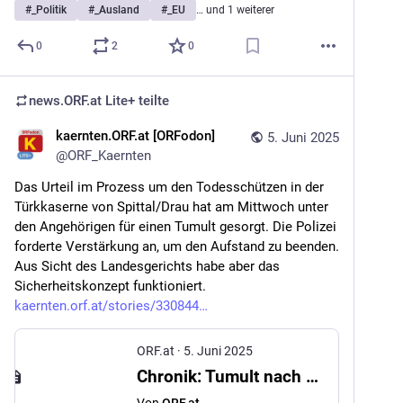
#
_Politik
#
_Ausland
#
_EU
… und 1 weiterer
0
2
0
news.ORF.at Lite+
teilte
kaernten.ORF.at [ORFodon]
5. Juni 2025
@
ORF_Kaernten
Das Urteil im Prozess um den Todesschützen in der 
Türkkaserne von Spittal/Drau hat am Mittwoch unter 
den Angehörigen für einen Tumult gesorgt. Die Polizei 
forderte Verstärkung an, um den Aufstand zu beenden. 
Aus Sicht des Landesgerichts habe aber das 
Sicherheitskonzept funktioniert. 
kaernten.orf.at/stories/330844
ORF.at
·
5. Juni 2025
Chronik: Tumult nach Urteil sorgte für Polizeieinsatz