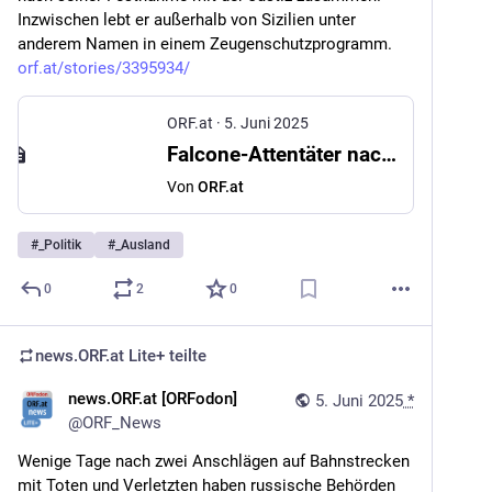
Inzwischen lebt er außerhalb von Sizilien unter 
anderem Namen in einem Zeugenschutzprogramm. 
orf.at/stories/3395934/
ORF.at
·
5. Juni 2025
Falcone-Attentäter nach drei Jahrzehnten auf freiem Fuß
Von
ORF.at
#
_Politik
#
_Ausland
0
2
0
news.ORF.at Lite+
teilte
news.ORF.at [ORFodon]
5. Juni 2025
*
@
ORF_News
Wenige Tage nach zwei Anschlägen auf Bahnstrecken 
mit Toten und Verletzten haben russische Behörden 