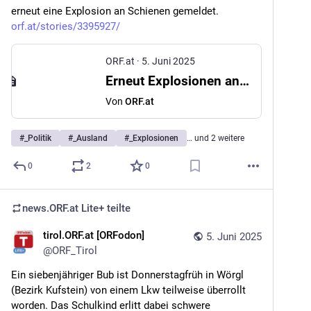
erneut eine Explosion an Schienen gemeldet. 
orf.at/stories/3395927/
ORF.at
·
5. Juni 2025
Erneut Explosionen an Zugsstrecke in Russland
Von
ORF.at
#
_Politik
#
_Ausland
#
_Explosionen
… und 2 weitere
0
2
0
news.ORF.at Lite+
teilte
tirol.ORF.at [ORFodon]
5. Juni 2025
@
ORF_Tirol
Ein siebenjähriger Bub ist Donnerstagfrüh in Wörgl 
(Bezirk Kufstein) von einem Lkw teilweise überrollt 
worden. Das Schulkind erlitt dabei schwere 