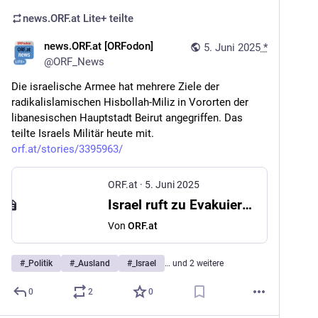
news.ORF.at Lite+
teilte
news.ORF.at [ORFodon]
5. Juni 2025
*
@
ORF_News
Die israelische Armee hat mehrere Ziele der 
radikalislamischen Hisbollah-Miliz in Vororten der 
libanesischen Hauptstadt Beirut angegriffen. Das 
teilte Israels Militär heute mit. 
orf.at/stories/3395963/
ORF.at
·
5. Juni 2025
Israel ruft zu Evakuierungen im Libanon auf
Von
ORF.at
#
_Politik
#
_Ausland
#
_Israel
… und 2 weitere
0
2
0