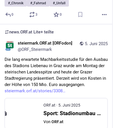
#
_Chronik
#
_Fahrrad
#
_Unfall
0
3
0
news.ORF.at Lite+
teilte
steiermark.ORF.at [ORFodon]
5. Juni 2025
@
ORF_Steiermark
Die lang erwartete Machbarkeitsstudie für den Ausbau 
des Stadions Liebenau in Graz wurde am Montag der 
steirischen Landesspitze und heute der Grazer 
Stadtregierung präsentiert. Derzeit wird von Kosten in 
der Höhe von 150 Mio. Euro ausgegangen. 
steiermark.orf.at/stories/3308
ORF.at
·
5. Juni 2025
Sport: Stadionumbau würde 150 Mio. Euro kosten
Von
ORF.at