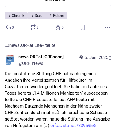
Von
ORF.at
#
_Chronik
#
_Drau
#
_Polizei
0
3
0
news.ORF.at Lite+
teilte
news.ORF.at [ORFodon]
5. Juni 2025
*
@
ORF_News
Die umstrittene Stiftung GHF hat nach eigenen 
Angaben ihre Verteilzentren für Hilfsgüter im 
Gazastreifen wieder geöffnet. Sie habe im Laufe des 
Tages bereits „1,4 Millionen Mahlzeiten“ ausgegeben, 
teilte die GHF-Pressestelle laut AFP heute mit. 
Nachdem Dutzende Menschen in der Nähe zweier 
GHF-Zentren durch mutmaßlich israelische Schüsse 
getötet worden waren, hatte die Stiftung ihre Ausgabe 
von Hilfsgütern am (…) 
orf.at/stories/3395953/