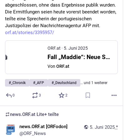
abgeschlossen, ohne dass Ergebnisse publik wurden. 
Die Ermittlungen seien heute vorerst beendet worden, 
teilte eine Sprecherin der portugiesischen 
Justizpolizei der Nachrichtenagentur AFP mit. 
orf.at/stories/3395957/
ORF.at
·
5. Juni 2025
Fall „Maddie“: Neue Suchaktion vorerst beendet
Von
ORF.at
#
_Chronik
#
_AFP
#
_Deutschland
… und 1 weiterer
0
3
2
news.ORF.at Lite+
teilte
news.ORF.at [ORFodon]
5. Juni 2025
*
@
ORF_News