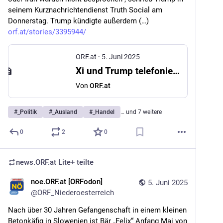
seinem Kurznachrichtendienst Truth Social am 
Donnerstag. Trump kündigte außerdem (…) 
orf.at/stories/3395944/
ORF.at
·
5. Juni 2025
Xi und Trump telefonierten: Neue Handelsgespräche angekündigt
Von
ORF.at
#
_Politik
#
_Ausland
#
_Handel
… und 7 weitere
0
2
0
news.ORF.at Lite+
teilte
noe.ORF.at [ORFodon]
5. Juni 2025
@
ORF_Niederoesterreich
Nach über 30 Jahren Gefangenschaft in einem kleinen 
Betonkäfig in Slowenien ist Bär „Felix“ Anfang Mai von 