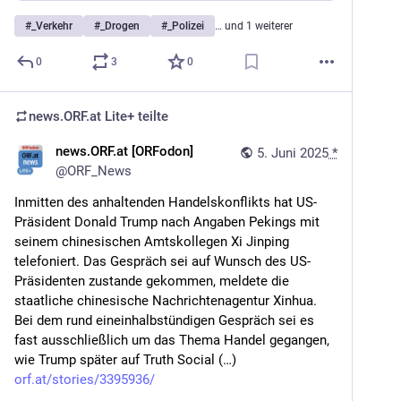
#
_Verkehr
#
_Drogen
#
_Polizei
… und 1 weiterer
0
3
0
news.ORF.at Lite+
teilte
news.ORF.at [ORFodon]
5. Juni 2025
*
@
ORF_News
Inmitten des anhaltenden Handelskonflikts hat US-
Präsident Donald Trump nach Angaben Pekings mit 
seinem chinesischen Amtskollegen Xi Jinping 
telefoniert. Das Gespräch sei auf Wunsch des US-
Präsidenten zustande gekommen, meldete die 
staatliche chinesische Nachrichtenagentur Xinhua. 
Bei dem rund eineinhalbstündigen Gespräch sei es 
fast ausschließlich um das Thema Handel gegangen, 
wie Trump später auf Truth Social (…) 
orf.at/stories/3395936/