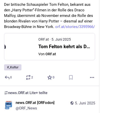
Der britische Schauspieler Tom Felton, bekannt aus 
den „Harry Potter“-Filmen in der Rolle des Draco 
Malfoy, übernimmt ab November erneut die Rolle des 
blonden Rivalen von Harry Potter – diesmal auf einer 
Broadway-Bühne in New York. 
orf.at/stories/3395966/
ORF.at
·
5. Juni 2025
Tom Felton kehrt als Draco Malfoy auf Broadway zurück
Von
ORF.at
#
_Kultur
0
2
0
news.ORF.at Lite+
teilte
news.ORF.at [ORFodon]
5. Juni 2025
@
ORF_News