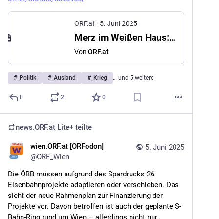
ORF.at
·
5. Juni 2025
Merz im Weißen Haus: Trump „Schlüsselfigur“ in Ukraine-Krieg
Von
ORF.at
#
_Politik
#
_Ausland
#
_Krieg
… und 5 weitere
0
2
0
news.ORF.at Lite+
teilte
wien.ORF.at [ORFodon]
5. Juni 2025
@
ORF_Wien
Die ÖBB müssen aufgrund des Spardrucks 26 
Eisenbahnprojekte adaptieren oder verschieben. Das 
sieht der neue Rahmenplan zur Finanzierung der 
Projekte vor. Davon betroffen ist auch der geplante S-
Bahn-Ring rund um Wien – allerdings nicht nur 