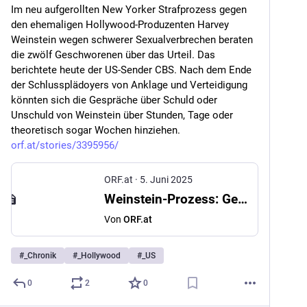
Im neu aufgerollten New Yorker Strafprozess gegen 
den ehemaligen Hollywood-Produzenten Harvey 
Weinstein wegen schwerer Sexualverbrechen beraten 
die zwölf Geschworenen über das Urteil. Das 
berichtete heute der US-Sender CBS. Nach dem Ende 
der Schlussplädoyers von Anklage und Verteidigung 
könnten sich die Gespräche über Schuld oder 
Unschuld von Weinstein über Stunden, Tage oder 
theoretisch sogar Wochen hinziehen. 
orf.at/stories/3395956/
ORF.at
·
5. Juni 2025
Weinstein-Prozess: Geschworene beraten über Urteil
Von
ORF.at
#
_Chronik
#
_Hollywood
#
_US
0
2
0