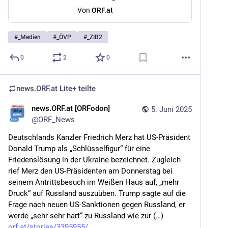
Von
ORF.at
#
_Medien
#
_ÖVP
#
_ZIB2
0
2
0
news.ORF.at Lite+
teilte
news.ORF.at [ORFodon]
5. Juni 2025
@
ORF_News
Deutschlands Kanzler Friedrich Merz hat US-Präsident 
Donald Trump als „Schlüsselfigur“ für eine 
Friedenslösung in der Ukraine bezeichnet. Zugleich 
rief Merz den US-Präsidenten am Donnerstag bei 
seinem Antrittsbesuch im Weißen Haus auf, „mehr 
Druck“ auf Russland auszuüben. Trump sagte auf die 
Frage nach neuen US-Sanktionen gegen Russland, er 
werde „sehr sehr hart“ zu Russland wie zur (…) 
orf.at/stories/3395955/