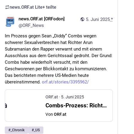
news.ORF.at Lite+
teilte
news.ORF.at [ORFodon]
5. Juni 2025
*
@
ORF_News
Im Prozess gegen Sean „Diddy“ Combs wegen 
schwerer Sexualverbrechen hat Richter Arun 
Subramanian den Rapper verwarnt und mit einem 
Ausschluss aus dem Gerichtssaal gedroht. Der Grund: 
Combs habe wiederholt versucht, mit den 
Geschworenen per Blickkontakt zu kommunizieren. 
Das berichteten mehrere US-Medien heute 
übereinstimmend. 
orf.at/stories/3395962/
ORF.at
·
5. Juni 2025
Combs-Prozess: Richter droht Rapper mit Rausschmiss
Von
ORF.at
#
_Chronik
#
_US