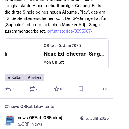
Langhalslaute – und mehrstimmiger Gesang. Es ist 
die dritte Single seines neuen Albums „Play“, das am 
12. September erscheinen soll. Der 34-Jährige hat für 
„Sapphire“ mit dem indischen Musiker Arijit Singh 
zusammengearbeitet. 
orf.at/stories/3395967/
ORF.at
·
5. Juni 2025
Neue Ed-Sheeran-Single: Inspiriert von Indien
Von
ORF.at
#
_Kultur
#
_Indien
0
2
0
news.ORF.at Lite+
teilte
news.ORF.at [ORFodon]
5. Juni 2025
@
ORF_News