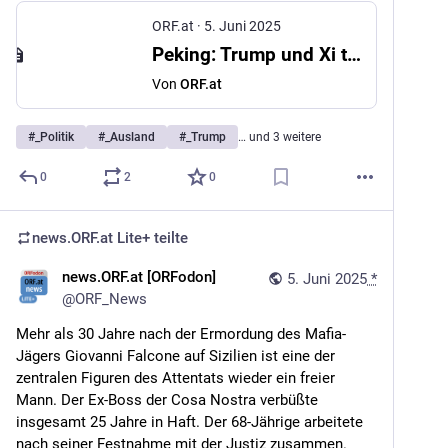
ORF.at
·
5. Juni 2025
Peking: Trump und Xi telefonierten
Von
ORF.at
#
_Politik
#
_Ausland
#
_Trump
… und 3 weitere
0
2
0
news.ORF.at Lite+
teilte
news.ORF.at [ORFodon]
5. Juni 2025
*
@
ORF_News
Mehr als 30 Jahre nach der Ermordung des Mafia-
Jägers Giovanni Falcone auf Sizilien ist eine der 
zentralen Figuren des Attentats wieder ein freier 
Mann. Der Ex-Boss der Cosa Nostra verbüßte 
insgesamt 25 Jahre in Haft. Der 68-Jährige arbeitete 
nach seiner Festnahme mit der Justiz zusammen. 