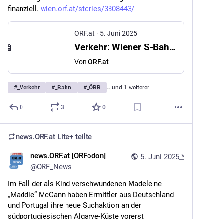
finanziell. 
wien.orf.at/stories/3308443/
ORF.at
·
5. Juni 2025
Verkehr: Wiener S-Bahn-Ring verspätet sich weiter
Von
ORF.at
#
_Verkehr
#
_Bahn
#
_ÖBB
… und 1 weiterer
0
3
0
news.ORF.at Lite+
teilte
news.ORF.at [ORFodon]
5. Juni 2025
*
@
ORF_News
Im Fall der als Kind verschwundenen Madeleine 
„Maddie“ McCann haben Ermittler aus Deutschland 
und Portugal ihre neue Suchaktion an der 
südportugiesischen Algarve-Küste vorerst 