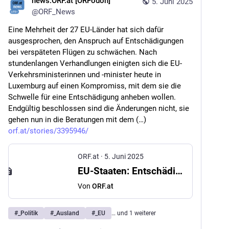
news.ORF.at [ORFodon]
5. Juni 2025
@
ORF_News
Eine Mehrheit der 27 EU-Länder hat sich dafür 
ausgesprochen, den Anspruch auf Entschädigungen 
bei verspäteten Flügen zu schwächen. Nach 
stundenlangen Verhandlungen einigten sich die EU-
Verkehrsministerinnen und -minister heute in 
Luxemburg auf einen Kompromiss, mit dem sie die 
Schwelle für eine Entschädigung anheben wollen. 
Endgültig beschlossen sind die Änderungen nicht, sie 
gehen nun in die Beratungen mit dem (…) 
orf.at/stories/3395946/
ORF.at
·
5. Juni 2025
EU-Staaten: Entschädigung nach vier Stunden Flugverspätung
Von
ORF.at
#
_Politik
#
_Ausland
#
_EU
… und 1 weiterer