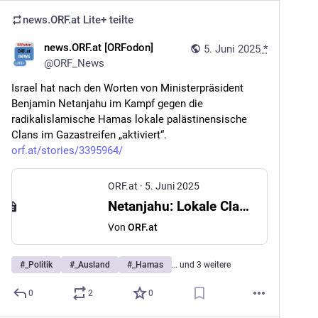
news.ORF.at Lite+
teilte
news.ORF.at [ORFodon]
5. Juni 2025
*
@
ORF_News
Israel hat nach den Worten von Ministerpräsident 
Benjamin Netanjahu im Kampf gegen die 
radikalislamische Hamas lokale palästinensische 
Clans im Gazastreifen „aktiviert“. 
orf.at/stories/3395964/
ORF.at
·
5. Juni 2025
Netanjahu: Lokale Clans im Kampf gegen Hamas aktiviert
Von
ORF.at
#
_Politik
#
_Ausland
#
_Hamas
… und 3 weitere
0
2
0