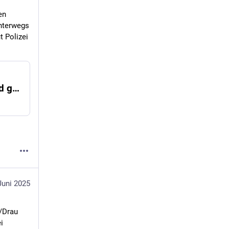
n 
nterwegs 
 Polizei 
Chronik: 74-Jähriger nach Sturz mit Fahrrad gestorben
Juni 2025
/Drau 
 