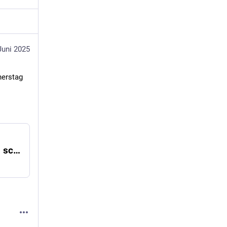
Juni 2025
erstag 
Landtagsenquette: Kindgerechte Betreuung scheitert oft am Geld