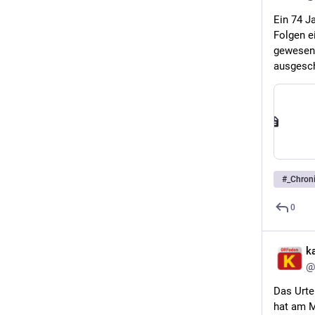
Ein 74 J
Folgen e
gewesen 
ausgesch
#
_Chron
0
k
@
Das Urte
hat am M