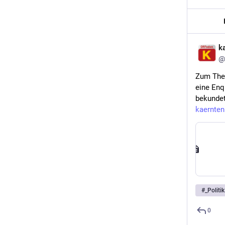
k
@
Zum Them
eine Enq
bekundet
kaernten
#
_Politik
0