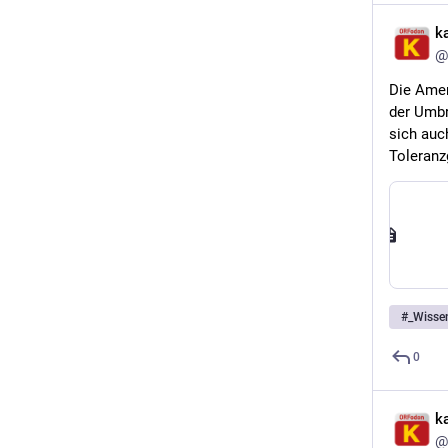
k
@
Die Amer
der Umbr
sich auc
Toleranz
#
_Wisse
0
k
@