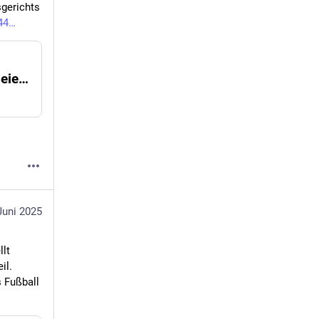
gerichts 
44
Chronik: Tumult nach Urteil sorgte für Polizeieinsatz
Juni 2025
t 
l. 
 Fußball 