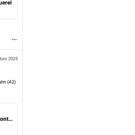
uerei
Juni 2025
hn (A2) 
Chronik: Hunderte Anzeigen bei Transportkontrollen