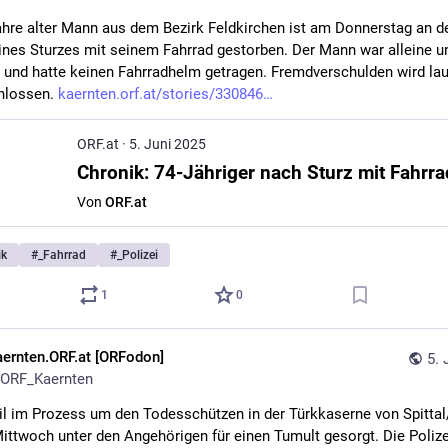
ahre alter Mann aus dem Bezirk Feldkirchen ist am Donnerstag an de
ines Sturzes mit seinem Fahrrad gestorben. Der Mann war alleine u
und hatte keinen Fahrradhelm getragen. Fremdverschulden wird laut
lossen. 
kaernten.orf.at/stories/330846
ORF.at
·
5. Juni 2025
Von
ORF.at
ik
#
_Fahrrad
#
_Polizei
1
0
aernten.ORF.at [ORFodon]
5. 
ORF_Kaernten
il im Prozess um den Todesschützen in der Türkkaserne von Spittal
ittwoch unter den Angehörigen für einen Tumult gesorgt. Die Polizei