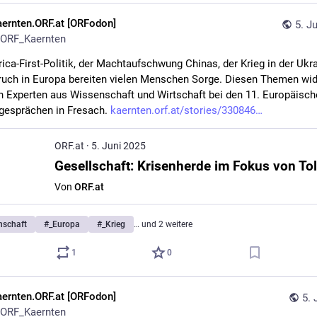
aernten.ORF.at [ORFodon]
5. J
ORF_Kaernten
ica-First-Politik, der Machtaufschwung Chinas, der Krieg in der Ukra
uch in Europa bereiten vielen Menschen Sorge. Diesen Themen wi
h Experten aus Wissenschaft und Wirtschaft bei den 11. Europäisch
gesprächen in Fresach. 
kaernten.orf.at/stories/330846
ORF.at
·
5. Juni 2025
Von
ORF.at
nschaft
#
_Europa
#
_Krieg
… und 2 weitere
1
0
aernten.ORF.at [ORFodon]
5. 
ORF_Kaernten