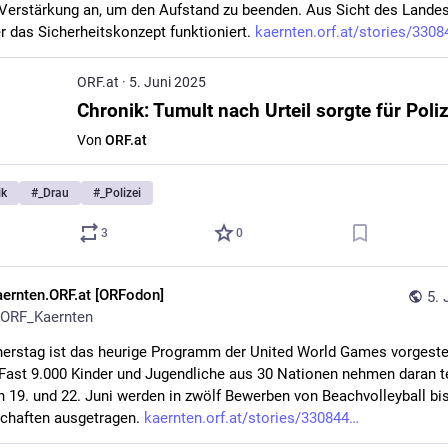
 Verstärkung an, um den Aufstand zu beenden. Aus Sicht des Landes
r das Sicherheitskonzept funktioniert. 
kaernten.orf.at/stories/3308
ORF.at
·
5. Juni 2025
Von
ORF.at
ik
#
_Drau
#
_Polizei
3
0
aernten.ORF.at [ORFodon]
5. 
ORF_Kaernten
rstag ist das heurige Programm der United World Games vorgestell
Fast 9.000 Kinder und Jugendliche aus 30 Nationen nehmen daran tei
 19. und 22. Juni werden in zwölf Bewerben von Beachvolleyball bis
chaften ausgetragen. 
kaernten.orf.at/stories/330844