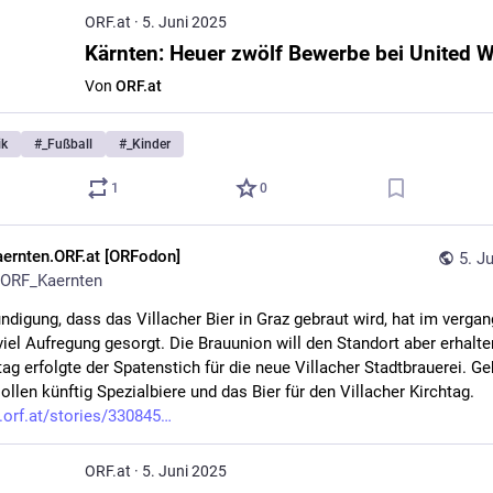
ORF.at
·
5. Juni 2025
Von
ORF.at
ik
#
_Fußball
#
_Kinder
1
0
aernten.ORF.at [ORFodon]
5. J
ORF_Kaernten
ndigung, dass das Villacher Bier in Graz gebraut wird, hat im vergan
viel Aufregung gesorgt. Die Brauunion will den Standort aber erhalte
ag erfolgte der Spatenstich für die neue Villacher Stadtbrauerei. Geb
llen künftig Spezialbiere und das Bier für den Villacher Kirchtag. 
.orf.at/stories/330845
ORF.at
·
5. Juni 2025