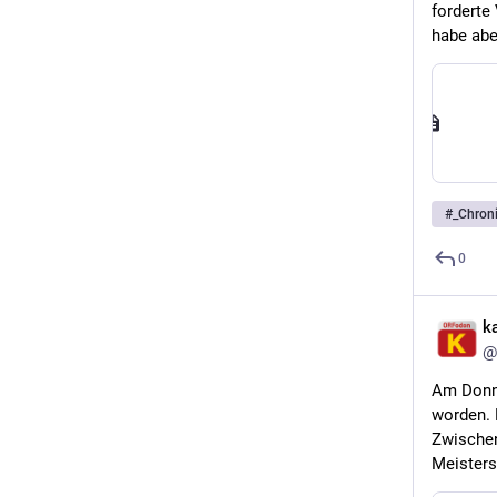
forderte
habe abe
#
_Chron
0
k
@
Am Donne
worden. 
Zwischen
Meisters