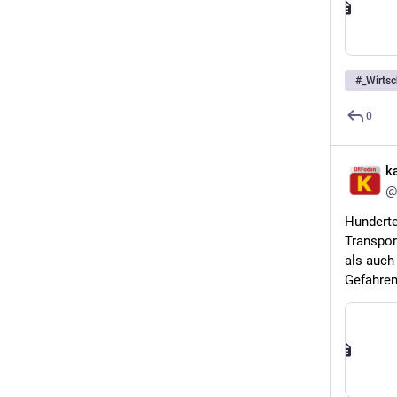
#
_Wirtsc
0
k
@
Hunderte 
Transpor
als auch
Gefahren