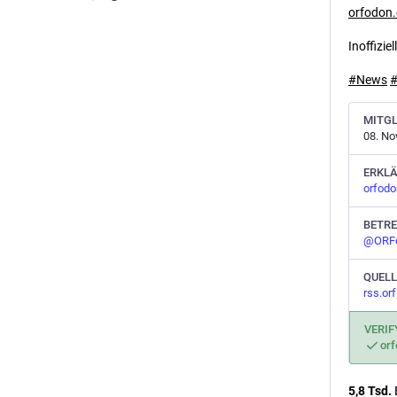
orfodon
Inoffiziel
#
News
MITGL
08. No
ERKL
orfodo
BETRE
@
ORF
QUELL
rss.or
VERIF
orf
5,8
Tsd.