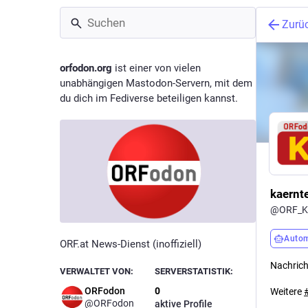
Zurü
orfodon.org
ist einer von vielen
unabhängigen Mastodon-Servern, mit dem
du dich im Fediverse beteiligen kannst.
kaernt
@
ORF_K
Autom
ORF.at News-Dienst (inoffiziell)
Nachrich
VERWALTET VON:
SERVERSTATISTIK:
ORFodon
0
Weitere
@
ORFodon
aktive Profile