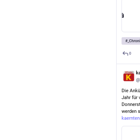
#
_Chron
0
k
@
Die Ankü
Jahr für 
Donnerst
werden so
kaernten