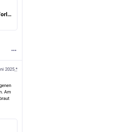
Kärnten: Heuer zwölf Bewerbe bei United World Games
uni 2025
*
genen 
n. Am 
raut 