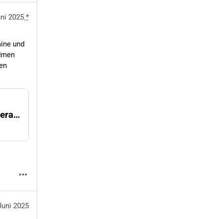
uni 2025
*
ine und 
dmen 
en 
Gesellschaft: Krisenherde im Fokus von Toleranzgesprächen
Juni 2025