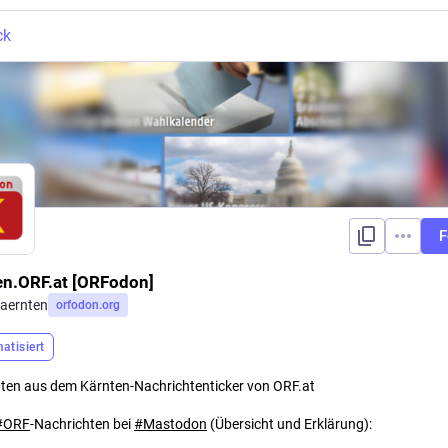
ck
F
en.ORF.at [ORFodon]
aernten
orfodon.org
atisiert
ten aus dem Kärnten-Nachrichtenticker von ORF.at
#
ORF
-Nachrichten bei
#
Mastodon
(Übersicht und Erklärung):