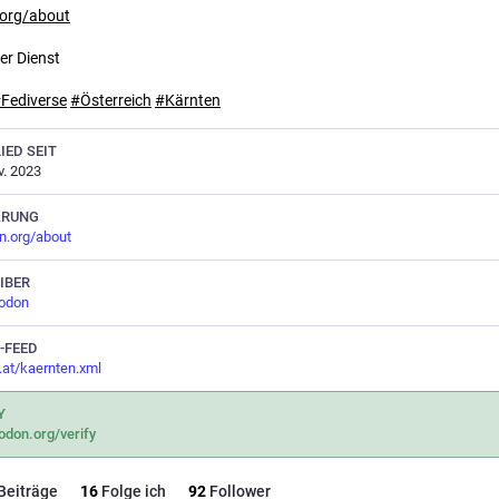
.org/about
ler Dienst
#
Fediverse
#
Österreich
#
Kärnten
IED SEIT
v. 2023
ÄRUNG
n.org/about
IBER
odon
-FEED
f.at/kaernten.xml
Y
odon.org/verify
Beiträge
16
Folge ich
92
Follower