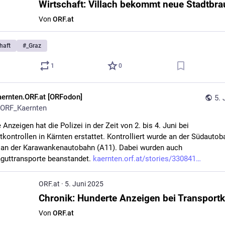
Wirtschaft: Villach bekommt neue Stadtbra
Von
ORF.at
haft
#
_Graz
1
0
aernten.ORF.at [ORFodon]
5. 
ORF_Kaernten
Anzeigen hat die Polizei in der Zeit von 2. bis 4. Juni bei 
tkontrollen in Kärnten erstattet. Kontrolliert wurde an der Südautoba
 an der Karawankenautobahn (A11). Dabei wurden auch 
guttransporte beanstandet. 
kaernten.orf.at/stories/330841
ORF.at
·
5. Juni 2025
Von
ORF.at