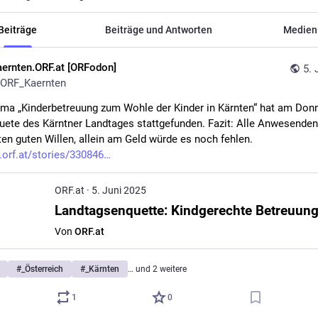
Beiträge
Beiträge und Antworten
Medien
aernten.ORF.at [ORFodon]
5. 
ORF_Kaernten
a „Kinderbetreuung zum Wohle der Kinder in Kärnten“ hat am Donn
uete des Kärntner Landtages stattgefunden. Fazit: Alle Anwesenden 
en guten Willen, allein am Geld würde es noch fehlen. 
.orf.at/stories/330846
ORF.at
·
5. Juni 2025
Von
ORF.at
#
_Österreich
#
_Kärnten
… und 2 weitere
1
0